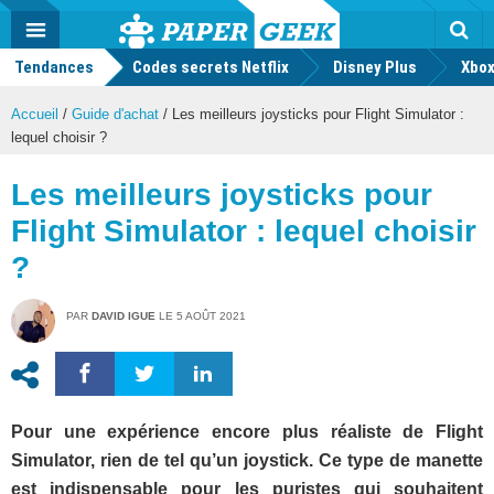
geek
Push
Dark
Facebook
Twitter
Youtube
Notification
MENU
Mode
Actu
geek
Tendances
Codes secrets Netflix
Disney Plus
Rec
Xbox
Accueil
/
Guide d'achat
/
Les meilleurs joysticks pour Flight Simulator :
lequel choisir ?
Les meilleurs joysticks pour
Flight Simulator : lequel choisir
?
PAR
DAVID IGUE
LE
5 AOÛT 2021
Pour une expérience encore plus réaliste de Flight
Simulator, rien de tel qu’un joystick. Ce type de manette
est indispensable pour les puristes qui souhaitent