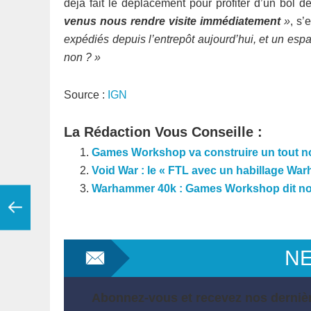
déjà fait le déplacement pour profiter d’un bol 
venus nous rendre visite immédiatement
»
, s’
expédiés depuis l’entrepôt aujourd’hui, et un espa
non ? »
Source :
IGN
La Rédaction Vous Conseille :
Games Workshop va construire un tout 
Void War : le « FTL avec un habillage Wa
Warhammer 40k : Games Workshop dit non à 
N
Abonnez-vous et recevez nos dernièr