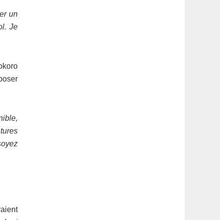
ner un
l. Je
okoro
poser
ible,
ntures
 soyez
raient