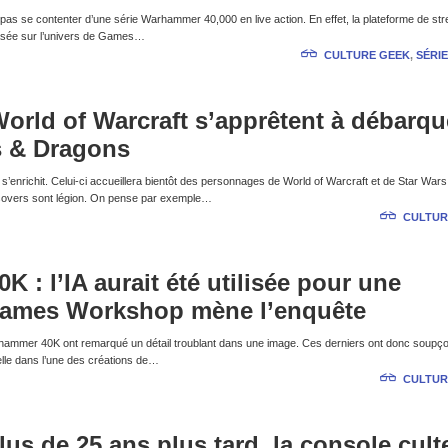
s se contenter d’une série Warhammer 40,000 en live action. En effet, la plateforme de st
basée sur l’univers de Games…
CULTURE GEEK
,
SÉRIE
World of Warcraft s’apprêtent à débarqu
 & Dragons
’enrichit. Celui-ci accueillera bientôt des personnages de World of Warcraft et de Star War
ossovers sont légion. On pense par exemple…
CULTUR
 : l’IA aurait été utilisée pour une
, Games Workshop mène l’enquête
rhammer 40K ont remarqué un détail troublant dans une image. Ces derniers ont donc soupç
ficielle dans l’une des créations de…
CULTUR
lus de 25 ans plus tard, la console cult