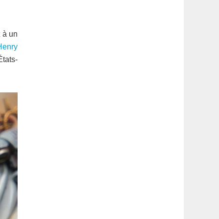
latérale
1
 à un
Henry
tats-