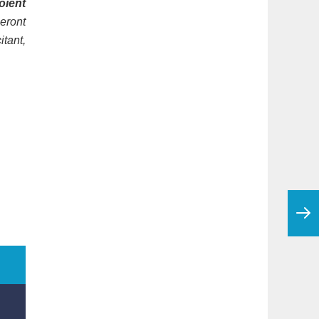
oient
seront
itant,