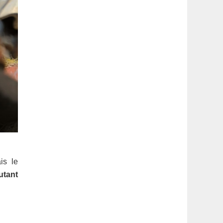
is le
utant