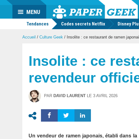
Actu
MENU
geek
Tendances
Codes secrets Netflix
Disney Pl
Accueil
/
Culture Geek
/
Insolite : ce restaurant de ramen japona
Insolite : ce re
revendeur offic
PAR
DAVID LAURENT
LE
3 AVRIL 2026
Un vendeur de ramen japonais, établi dans la p