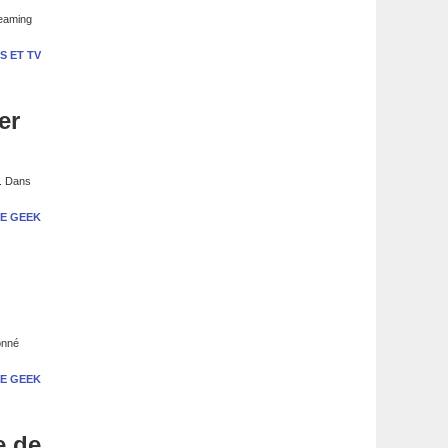
reaming
S ET TV
er
s. Dans
E GEEK
onné
E GEEK
e de