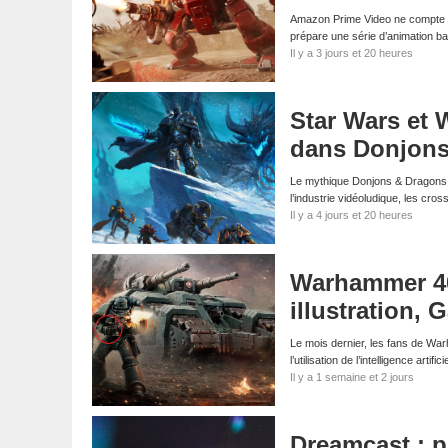
Amazon Prime Video ne compte pa
prépare une série d’animation 
Il y a 3 jours et 20 heures
Star Wars et 
dans Donjons
Le mythique Donjons & Dragons s
l’industrie vidéoludique, les cr
Il y a 4 jours et 20 heures
Warhammer 40K
illustration
Le mois dernier, les fans de Wa
l’utilisation de l’intelligence arti
Il y a 1 semaine et 2 jours
Dreamcast : p