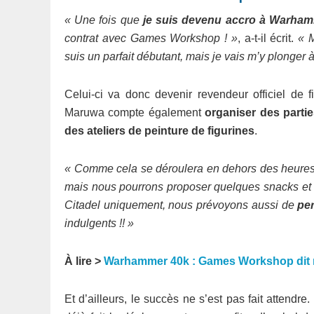
« Une fois que
je suis devenu accro à Warha
contrat avec Games Workshop ! »
, a-t-il écrit.
« 
suis un parfait débutant, mais je vais m’y plonger à
Celui-ci va donc devenir revendeur officiel de 
Maruwa compte également
organiser des part
des ateliers de peinture de figurines
.
« Comme cela se déroulera en dehors des heures d
mais nous pourrons proposer quelques snacks et
Citadel uniquement, nous prévoyons aussi de
per
indulgents !! »
À lire >
Warhammer 40k : Games Workshop dit non 
Et d’ailleurs, le succès ne s’est pas fait attendr