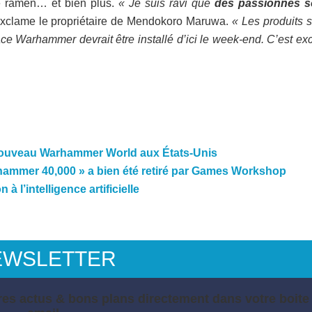
de ramen… et bien plus.
« Je suis ravi que
des passionnés s
exclame le propriétaire de Mendokoro Maruwa.
« Les produits 
ce Warhammer devrait être installé d’ici le week-end. C’est exc
nouveau Warhammer World aux États-Unis
rhammer 40,000 » a bien été retiré par Games Workshop
l’intelligence artificielle
EWSLETTER
es actus & bons plans directement dans votre boite