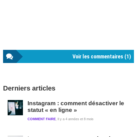
Voir les commentaires (
1
)
Barre
Derniers articles
latérale
1
Instagram : comment désactiver le
statut « en ligne »
COMMENT FAIRE
Il y a 4 années et 8 mois