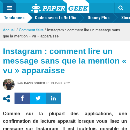
geek
Push
Dark
Facebook
Twitter
Youtube
Notification
MENU
Mode
Actu
geek
Tendances
Codes secrets Netflix
Disney Plus
Rec
Xbox
Accueil
/
Comment faire
/
Instagram : comment lire un message sans
que la mention « vu » apparaisse
Instagram : comment lire un
message sans que la mention «
vu » apparaisse
PAR
DAVID DOUÏEB
LE
13 AVRIL 2021
Comme sur la plupart des applications, une
confirmation de lecture apparaît lorsque vous lisez un
message sur Instagram. Il est toutefois possible de