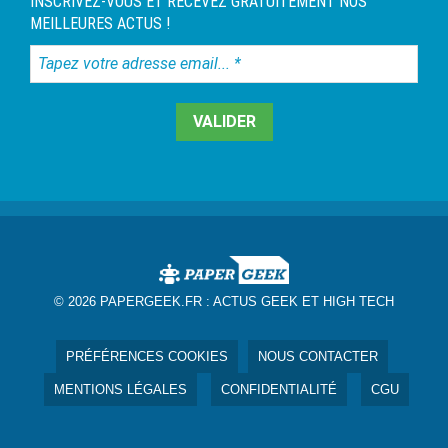
INSCRIVEZ-VOUS ET RECEVEZ GRATUITEMENT NOS
MEILLEURES ACTUS !
Tapez
votre
adresse
email...
*
© 2026 PAPERGEEK.FR :
ACTUS GEEK ET HIGH TECH
PRÉFÉRENCES COOKIES
NOUS CONTACTER
MENTIONS LÉGALES
CONFIDENTIALITÉ
CGU