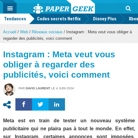
geek
Push
Dark
Facebook
Twitter
Youtube
Notification
MENU
Mode
Actu
geek
Tendances
Codes secrets Netflix
Disney Plus
Rec
Xbox
Accueil
/
Web
/
Réseaux sociaux
/
Instagram : Meta veut vous obliger à
regarder des publicités, voici comment
Instagram : Meta veut vous
obliger à regarder des
publicités, voici comment
PAR
DAVID LAURENT
LE
4 JUIN 2024
Meta est en train de tester un nouveau système
publicitaire qui ne plaira pas à tout le monde. En effet,
sur Instagram, certaines annonces sont imposées,