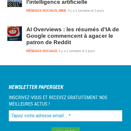
l’intelligence artificielle
RÉSEAUX SOCIAUX
,
WEB
Il y a 1 semaine et 2 jours
AI Overviews : les résumés d’IA de
Google commencent à agacer le
patron de Reddit
RÉSEAUX SOCIAUX
Il y a 1 semaine et 2 jours
NEWSLETTER PAPERGEEK
INSCRIVEZ-VOUS ET RECEVEZ GRATUITEMENT NOS
MEILLEURES ACTUS !
Tapez
votre
adresse