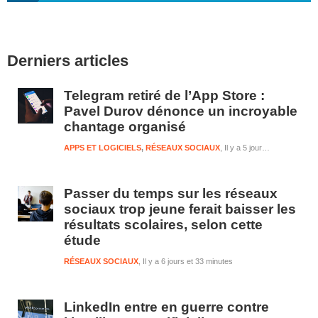
Barre
Derniers articles
latérale
1
Telegram retiré de l’App Store :
Pavel Durov dénonce un incroyable
chantage organisé
APPS ET LOGICIELS
,
RÉSEAUX SOCIAUX
Il y a 5 jours et 1 heure
Passer du temps sur les réseaux
sociaux trop jeune ferait baisser les
résultats scolaires, selon cette
étude
RÉSEAUX SOCIAUX
Il y a 6 jours et 33 minutes
LinkedIn entre en guerre contre