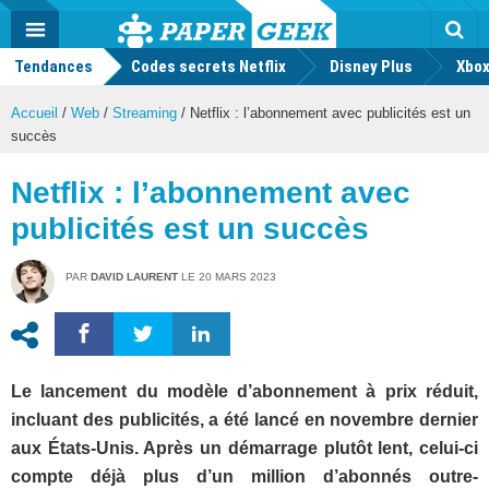
geek
Push
Dark
Facebook
Twitter
Youtube
Notification
MENU
Mode
Actu
geek
Tendances
Codes secrets Netflix
Disney Plus
Rec
Xbox
Accueil
/
Web
/
Streaming
/
Netflix : l’abonnement avec publicités est un
succès
Netflix : l’abonnement avec
publicités est un succès
PAR
DAVID LAURENT
LE
20 MARS 2023
Le lancement du modèle d’abonnement à prix réduit,
incluant des publicités, a été lancé en novembre dernier
aux États-Unis. Après un démarrage plutôt lent, celui-ci
compte déjà plus d’un million d’abonnés outre-