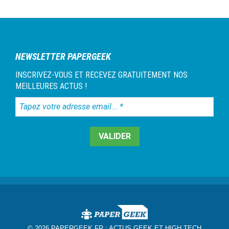
NEWSLETTER PAPERGEEK
INSCRIVEZ-VOUS ET RECEVEZ GRATUITEMENT NOS
MEILLEURES ACTUS !
Tapez
votre
adresse
email...
*
© 2026 PAPERGEEK.FR :
ACTUS GEEK ET HIGH TECH