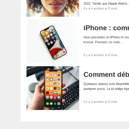
2022. Tandis que l’Apple Watch,
Il y a 4 années et 8 mois
iPhone : com
Vous possédez un iPhone et souha
trouver. Pourtant, ce code ...
Il y a 4 années et 8 mois
Comment déb
Quelques options sont disponibl
quelques euros. La loi oblige ég
Il y a 4 années et 8 mois