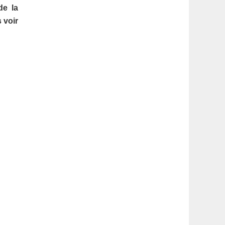
latérale
de la
 voir
1