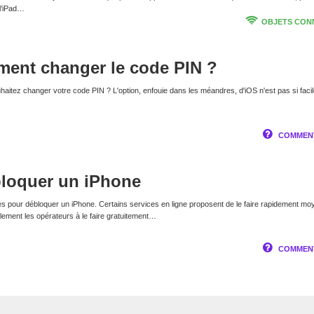
 l’iPad…
OBJETS CON
ment changer le code PIN ?
itez changer votre code PIN ? L'option, enfouie dans les méandres, d'iOS n'est pas si facil
COMMENT
loquer un iPhone
es pour débloquer un iPhone. Certains services en ligne proposent de le faire rapidement m
alement les opérateurs à le faire gratuitement…
COMMENT