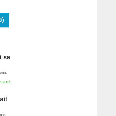
0
)
i sa
’Apple.
OBILITÉ
ait
u fin