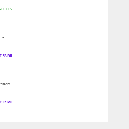
NECTÉS
e à
 FAIRE
oyennant
 FAIRE