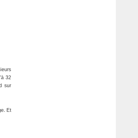
ieurs
’à 32
d sur
ge. Et