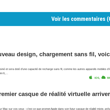
Voir les commentaires (
uveau design, chargement sans fil, voic
siné et sera doté d’une capacité de recharge sans fil, comme les autres appareils mobiles d
ini 6,…
IOS
,
M
emier casque de réalité virtuelle arriver
ur Mac sur vos yeux : c’est ce que promet Apple dans son futur casque de réalité mixte, prév