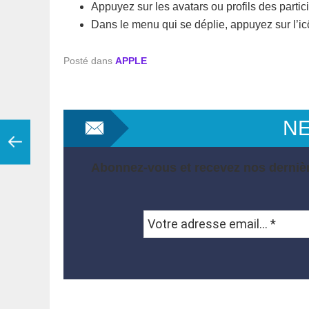
Appuyez sur les avatars ou profils des partic
Dans le menu qui se déplie, appuyez sur l’
Posté dans
APPLE
N
Abonnez-vous et recevez nos dernièr
Votre
adresse
email...
*