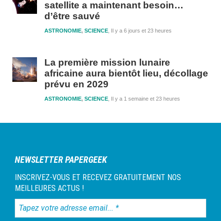
satellite a maintenant besoin…
d’être sauvé
ASTRONOMIE
,
SCIENCE
Il y a 6 jours et 23 heures
La première mission lunaire
africaine aura bientôt lieu, décollage
prévu en 2029
ASTRONOMIE
,
SCIENCE
Il y a 1 semaine et 23 heures
NEWSLETTER PAPERGEEK
INSCRIVEZ-VOUS ET RECEVEZ GRATUITEMENT NOS
MEILLEURES ACTUS !
Tapez
votre