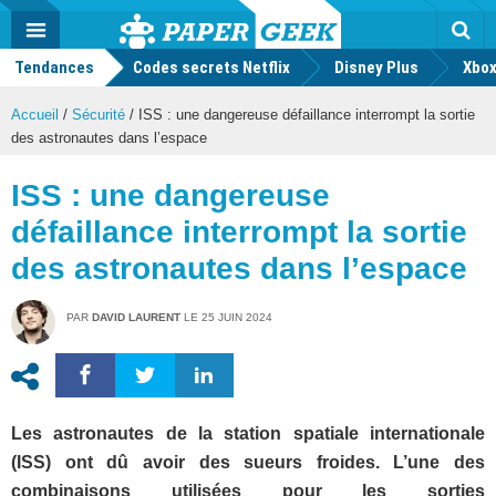
geek
Push
Dark
Facebook
Twitter
Youtube
Notification
MENU
Mode
Actu
geek
Tendances
Codes secrets Netflix
Disney Plus
Rec
Xbox
Accueil
/
Sécurité
/
ISS : une dangereuse défaillance interrompt la sortie
des astronautes dans l’espace
ISS : une dangereuse
défaillance interrompt la sortie
des astronautes dans l’espace
PAR
DAVID LAURENT
LE
25 JUIN 2024
Les astronautes de la station spatiale internationale
(ISS) ont dû avoir des sueurs froides. L’une des
combinaisons utilisées pour les sorties