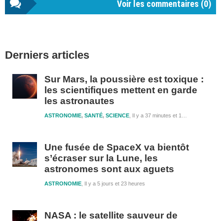
Voir les commentaires (
0
)
Barre
Derniers articles
latérale
1
Sur Mars, la poussière est toxique :
les scientifiques mettent en garde
les astronautes
ASTRONOMIE
,
SANTÉ
,
SCIENCE
Il y a 37 minutes et 19 secondes
Une fusée de SpaceX va bientôt
s’écraser sur la Lune, les
astronomes sont aux aguets
ASTRONOMIE
Il y a 5 jours et 23 heures
NASA : le satellite sauveur de