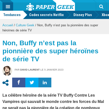
geek
Push
Dark
Facebook
Twitter
Youtube
Notification
MENU
Mode
Actu
geek
Tendances
Codes secrets Netflix
Disney Plus
Rec
Xbox
Accueil
/
Culture Geek
/
Non, Buffy n’est pas la pionnière des super
héroïnes de série TV
Non, Buffy n’est pas la
pionnière des super héroïnes
de série TV
PAR
DAVID LAURENT
LE
5 JANVIER 2023
La célèbre héroïne de la série TV Buffy Contre Les
Vampires qui sauvait le monde contre les forces du Mal
ne serait pas la pionnière de la création de nombreux