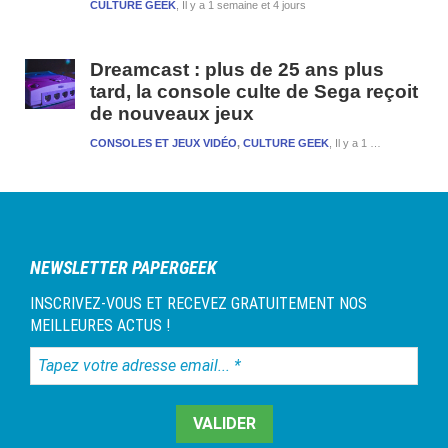
CULTURE GEEK
Il y a 1 semaine et 4 jours
Dreamcast : plus de 25 ans plus
tard, la console culte de Sega reçoit
de nouveaux jeux
CONSOLES ET JEUX VIDÉO
,
CULTURE GEEK
Il y a 1 semaine et 4 jours
NEWSLETTER PAPERGEEK
INSCRIVEZ-VOUS ET RECEVEZ GRATUITEMENT NOS
MEILLEURES ACTUS !
Tapez
votre
adresse
email...
*