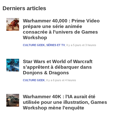
Barre
Derniers articles
latérale
1
Warhammer 40,000 : Prime Video
prépare une série animée
consacrée à l’univers de Games
Workshop
CULTURE GEEK
,
SÉRIES ET TV
Il y a 5 jours et 3 heures
Star Wars et World of Warcraft
s’apprêtent à débarquer dans
Donjons & Dragons
CULTURE GEEK
Il y a 6 jours et 4 heures
Warhammer 40K : l’IA aurait été
utilisée pour une illustration, Games
Workshop mène l’enquête