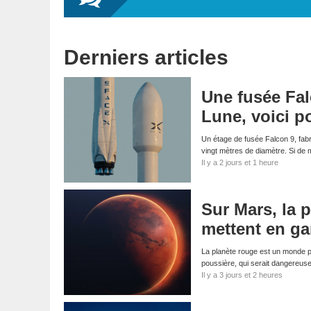
Derniers articles
Une fusée Fal
Lune, voici p
Un étage de fusée Falcon 9, fabri
vingt mètres de diamètre. Si d
Il y a 2 jours et 1 heure
Sur Mars, la p
mettent en ga
La planète rouge est un monde p
poussière, qui serait dangereus
Il y a 3 jours et 2 heures