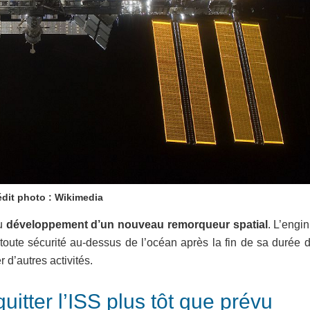
édit photo : Wikimedia
au
développement d’un nouveau remorqueur spatial
. L’engi
toute sécurité au-dessus de l’océan après la fin de sa durée d
 d’autres activités.
uitter l’ISS plus tôt que prévu