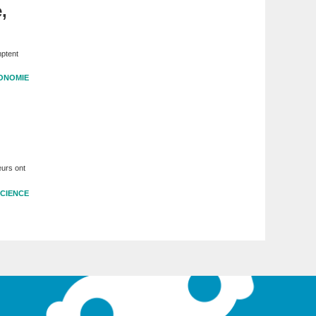
,
mptent
ONOMIE
eurs ont
CIENCE