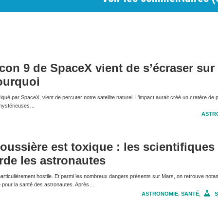
con 9 de SpaceX vient de s’écraser sur 
ourquoi
qué par SpaceX, vient de percuter notre satellite naturel. L’impact aurait créé un cratère de 
e mystérieuses…
ASTR
oussière est toxique : les scientifiques
rde les astronautes
articulièrement hostile. Et parmi les nombreux dangers présents sur Mars, on retrouve nota
e pour la santé des astronautes. Après…
ASTRONOMIE
,
SANTÉ
,
S