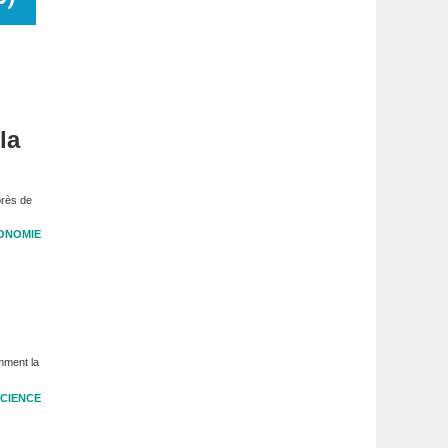
la
près de
ONOMIE
mment la
CIENCE