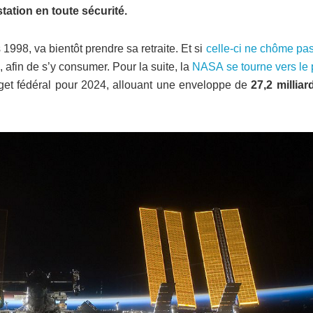
tation en toute sécurité.
 1998, va bientôt prendre sa retraite. Et si
celle-ci ne chôme pa
, afin de s’y consumer. Pour la suite, la
NASA se tourne vers le 
t fédéral pour 2024, allouant une enveloppe de
27,2 milliar