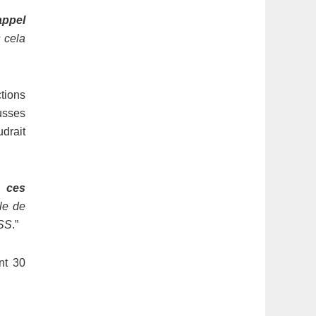
appel
 cela
tions
usses
udrait
e,
ces
le de
ISS
.”
nt 30