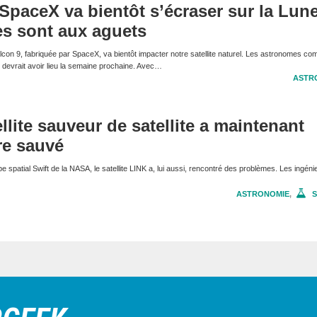
SpaceX va bientôt s’écraser sur la Lune
es sont aux aguets
lcon 9, fabriquée par SpaceX, va bientôt impacter notre satellite naturel. Les astronomes co
 devrait avoir lieu la semaine prochaine. Avec…
ASTR
llite sauveur de satellite a maintenant
re sauvé
e spatial Swift de la NASA, le satellite LINK a, lui aussi, rencontré des problèmes. Les ingéni
ASTRONOMIE
,
S