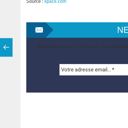
Source :
space.com
N
Abonnez-vous et recevez nos dernièr
Votre
adresse
email...
*