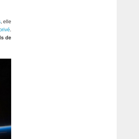
latérale
1
s
, elle
privé
.
ds de