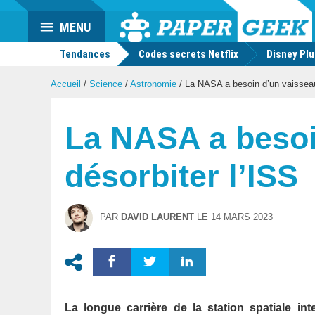
Actu
MENU
geek
Tendances
Codes secrets Netflix
Disney Pl
Accueil
/
Science
/
Astronomie
/
La NASA a besoin d’un vaisseau
La NASA a besoi
désorbiter l’ISS
PAR
DAVID LAURENT
LE
14 MARS 2023
La longue carrière de la station spatiale i