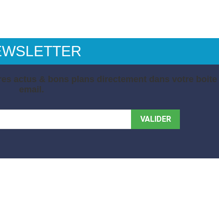
EWSLETTER
es actus & bons plans directement dans votre boite
email.