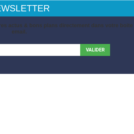
EWSLETTER
es actus & bons plans directement dans votre boite
email.