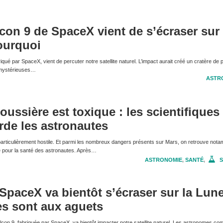
con 9 de SpaceX vient de s’écraser sur 
ourquoi
qué par SpaceX, vient de percuter notre satellite naturel. L’impact aurait créé un cratère de 
e mystérieuses…
ASTR
oussière est toxique : les scientifiques
rde les astronautes
articulièrement hostile. Et parmi les nombreux dangers présents sur Mars, on retrouve nota
e pour la santé des astronautes. Après…
ASTRONOMIE
,
SANTÉ
,
S
SpaceX va bientôt s’écraser sur la Lune
es sont aux aguets
lcon 9, fabriquée par SpaceX, va bientôt impacter notre satellite naturel. Les astronomes co