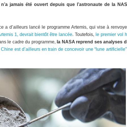
et n’a jamais été ouvert depuis que l’astronaute de la NAS
e a d’ailleurs lancé le programme Artemis, qui vise à renvoye
temis 1, devrait bientôt être lancée
. Toutefois,
le premier vol h
 dans le cadre du programme,
la NASA reprend ses analyses d
 Chine est d’ailleurs en train de concevoir une “lune artificielle”