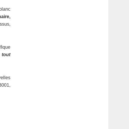
 blanc
aire,
ssus,
ifique
 tout
elles
73001,