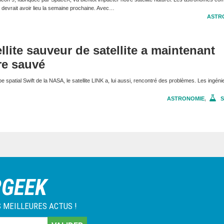
 devrait avoir lieu la semaine prochaine. Avec…
ASTR
llite sauveur de satellite a maintenant
re sauvé
e spatial Swift de la NASA, le satellite LINK a, lui aussi, rencontré des problèmes. Les ingéni
ASTRONOMIE
,
S
RGEEK
 MEILLEURES ACTUS !