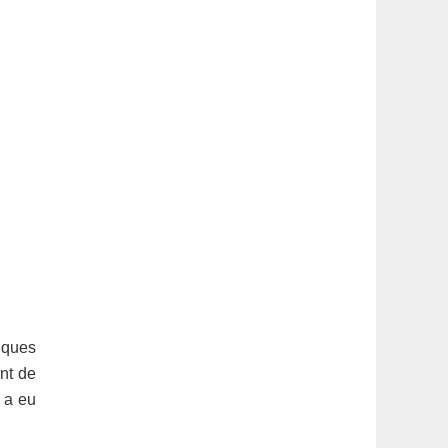
fiques
nt de
 a eu