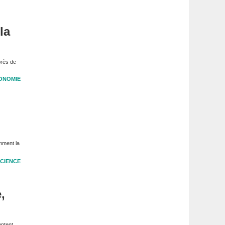
la
près de
ONOMIE
mment la
CIENCE
,
mptent