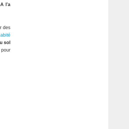
latérale
A l’a
1
r des
abité
u sol
pour