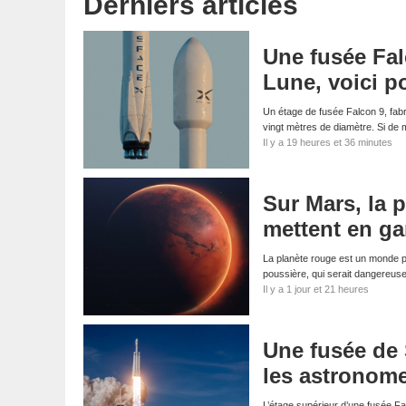
Derniers articles
Une fusée Fal
Lune, voici p
Un étage de fusée Falcon 9, fabri
vingt mètres de diamètre. Si d
Il y a 19 heures et 36 minutes
Sur Mars, la p
mettent en ga
La planète rouge est un monde p
poussière, qui serait dangereus
Il y a 1 jour et 21 heures
Une fusée de 
les astronom
L’étage supérieur d’une fusée Fa