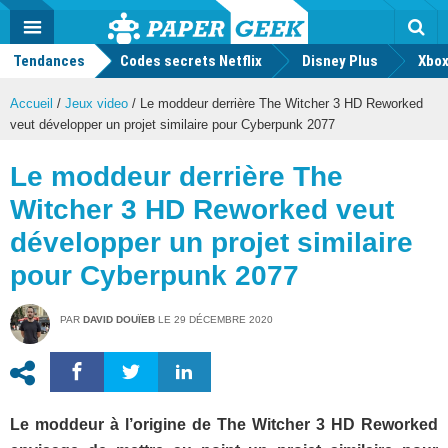
geek
Push
Dark
Facebook
Twitter
Youtube
Notification
MENU
Mode
Actu
geek
Tendances
Codes secrets Netflix
Disney Plus
Rec
Xbox
Accueil
/
Jeux video
/
Le moddeur derrière The Witcher 3 HD Reworked
veut développer un projet similaire pour Cyberpunk 2077
Le moddeur derrière The
Witcher 3 HD Reworked veut
développer un projet similaire
pour Cyberpunk 2077
PAR
DAVID DOUÏEB
LE
29 DÉCEMBRE 2020
Le moddeur à l’origine de The Witcher 3 HD Reworked