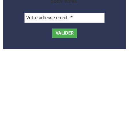
boite email.
Votre
adresse
email...
*