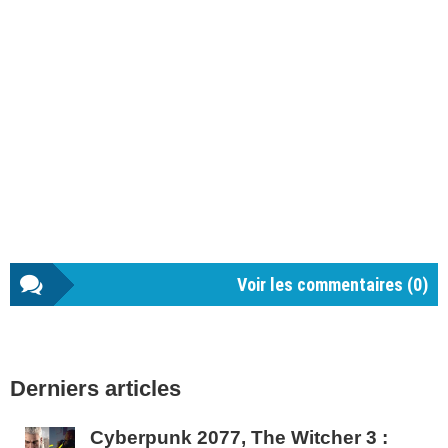
Voir les commentaires (
0
)
Barre
Derniers articles
latérale
1
Cyberpunk 2077, The Witcher 3 :