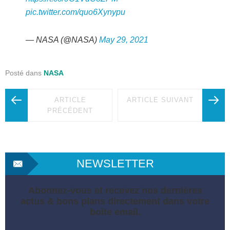
pic.twitter.com/quo6Xynypu
— NASA (@NASA)
May 29, 2021
Posté dans
NASA
ARTICLE
ARTICLE SUIVANT
PRÉCÉDENT
NEWSLETTER
Abonnez-vous et recevez nos dernières
actus & bons plans directement dans votre
boite email.