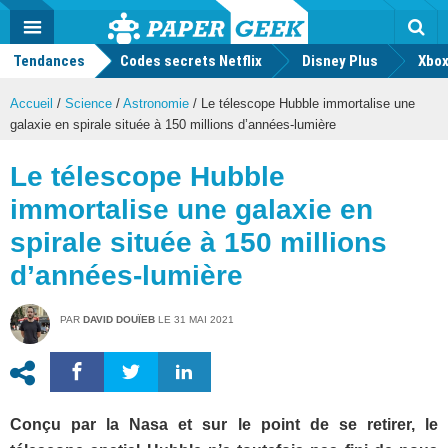
geek
Push
Dark
Facebook
Twitter
Youtube
Notification
MENU
Mode
Actu
geek
Tendances
Codes secrets Netflix
Disney Plus
Rec
Xbox
Accueil
/
Science
/
Astronomie
/
Le télescope Hubble immortalise une
galaxie en spirale située à 150 millions d’années-lumière
Le télescope Hubble
immortalise une galaxie en
spirale située à 150 millions
d’années-lumière
PAR
DAVID DOUÏEB
LE
31 MAI 2021
Conçu par la Nasa et sur le point de se retirer, le