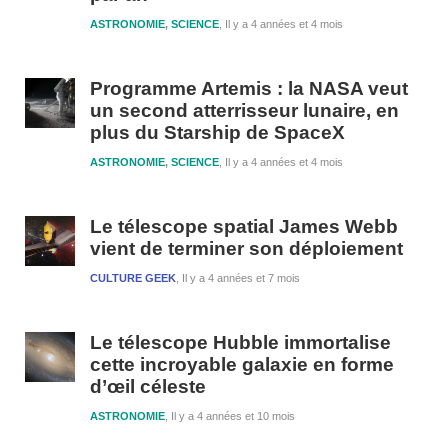
ASTRONOMIE
,
SCIENCE
Il y a 4 années et 4 mois
Programme Artemis : la NASA veut
un second atterrisseur lunaire, en
plus du Starship de SpaceX
ASTRONOMIE
,
SCIENCE
Il y a 4 années et 4 mois
Le télescope spatial James Webb
vient de terminer son déploiement
CULTURE GEEK
Il y a 4 années et 7 mois
Le télescope Hubble immortalise
cette incroyable galaxie en forme
d’œil céleste
ASTRONOMIE
Il y a 4 années et 10 mois