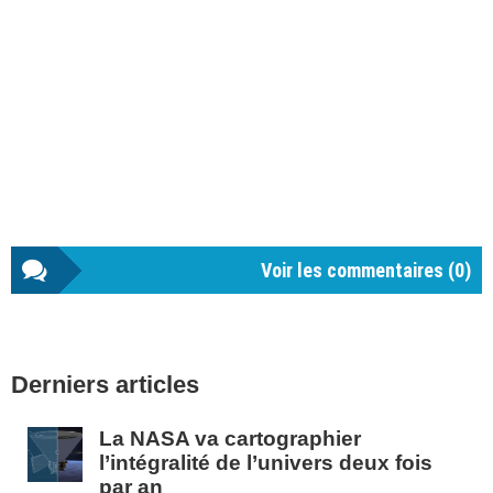
Voir les commentaires (
0
)
Barre
Derniers articles
latérale
1
La NASA va cartographier
l’intégralité de l’univers deux fois
par an