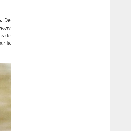
latérale
1
e. De
eview
ins de
ir la