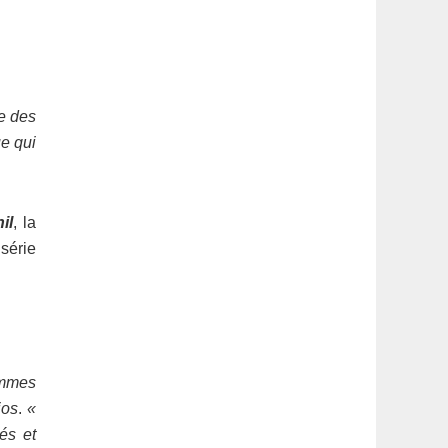
re des
e qui
il
, la
série
ommes
ios
.
«
és et