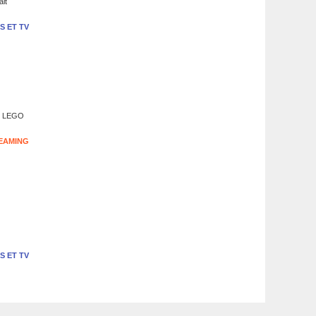
ait
S ET TV
sée LEGO
EAMING
S ET TV