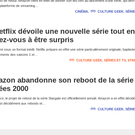
t de retour. Amazon vient en effet de donner son feu vert au lancement d’une série, qui devr
e plateforme de streaming.…
CINÉMA
,
CULTURE GEEK
,
SÉRIE
tflix dévoile une nouvelle série tout en
z-vous à être surpris
t sous un format inédit. Netflix prépare en effet une série particulièrement originale, bapti
nements des saisons 1 et…
CULTURE GEEK
,
SÉRIES ET TV
,
STR
azon abandonne son reboot de la série
ées 2000
 le projet de reboot de la série Stargate est officiellement annulé. Amazon a en effet décidé
 est décidément aux reboots et…
CULTURE GEEK
,
SÉRIE