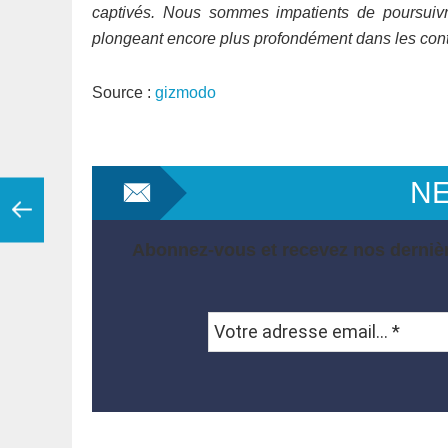
captivés. Nous sommes impatients de poursuiv
plongeant encore plus profondément dans les conte
Source :
gizmodo
N
Abonnez-vous et recevez nos dernièr
Votre
adresse
email...
*