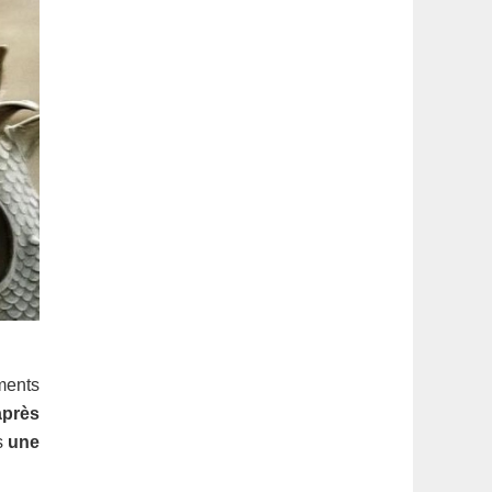
ments
près
s
une