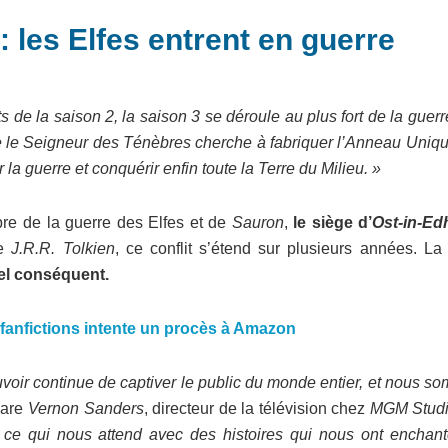
 les Elfes entrent en guerre
de la saison 2, la saison 3 se déroule au plus fort de la guer
e le Seigneur des Ténèbres cherche à fabriquer l’Anneau Uniqu
la guerre et conquérir enfin toute la Terre du Milieu. »
èbre de la guerre des Elfes et de
Sauron
,
le siège d’
Ost-in-Edh
de
J.R.R. Tolkien
, ce conflit s’étend sur plusieurs années. La 
el conséquent.
fanfictions intente un procès à Amazon
oir continue de captiver le public du monde entier, et nous s
lare
Vernon Sanders
, directeur de la télévision chez
MGM Stud
e ce qui nous attend avec des histoires qui nous ont enchant