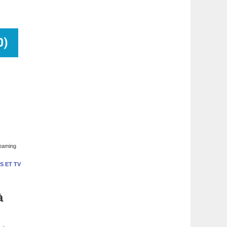
0
)
reaming
S ET TV
à