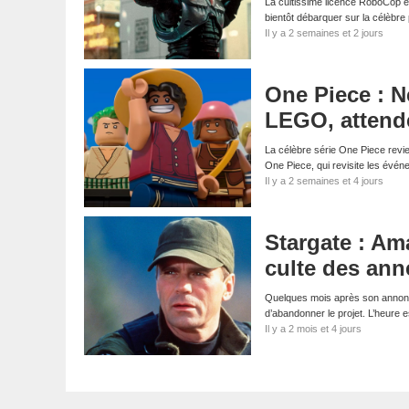
La cultissime licence RoboCop es
bientôt débarquer sur la célèbr
Il y a 2 semaines et 2 jours
One Piece : Ne
LEGO, attende
La célèbre série One Piece revien
One Piece, qui revisite les évé
Il y a 2 semaines et 4 jours
Stargate : Am
culte des ann
Quelques mois après son annonce,
d’abandonner le projet. L’heure
Il y a 2 mois et 4 jours