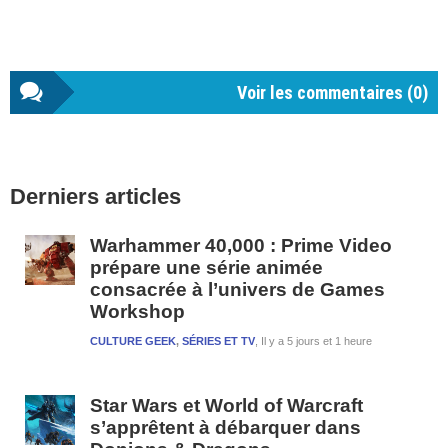
Voir les commentaires (
0
)
Barre
Derniers articles
latérale
1
Warhammer 40,000 : Prime Video
prépare une série animée
consacrée à l’univers de Games
Workshop
CULTURE GEEK
,
SÉRIES ET TV
Il y a 5 jours et 1 heure
Star Wars et World of Warcraft
s’apprêtent à débarquer dans