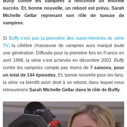
Buffy contre les vampires
a rencontré un énorme
succès. Et, bonne nouvelle, un reboot est prévu, Sarah
Michelle Gellar reprenant son rôle de tueuse de
vampires.
Si
Buffy n’est pas la pionnière des super-héroïnes de série
TV
, la célèbre chasseuse de vampires aura marqué toute
une génération. Diffusée pour la première fois en France en
avril 1998, la série s’est achevée en décembre 2003.
Buffy
contre les vampires
compte pas moins de
7 saisons, pour
un total de 144 épisodes
. Et, bonne nouvelle pour les fans,
la série va bientôt avoir droit à un reboot, dans lequel nous
retrouverons
Sarah Michelle Gellar dans le rôle de Buffy.