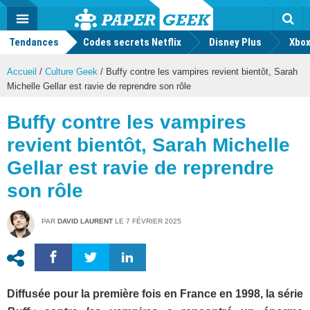
geek
Push
Dark
Facebook
Twitter
Youtube
Notification
MENU
Mode
Actu
geek
Tendances
Codes secrets Netflix
Disney Plus
Rec
Xbox
Accueil
/
Culture Geek
/
Buffy contre les vampires revient bientôt, Sarah
Michelle Gellar est ravie de reprendre son rôle
Buffy contre les vampires
revient bientôt, Sarah Michelle
Gellar est ravie de reprendre
son rôle
PAR
DAVID LAURENT
LE
7 FÉVRIER 2025
Diffusée pour la première fois en France en 1998, la série