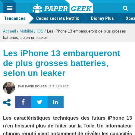
geek
Push
Dark
Facebook
Twitter
Youtube
Notification
MENU
Mode
Actu
geek
Tendances
Codes secrets Netflix
Disney Plus
Rec
Xbox
Accueil
/
Mobilité
/
iOS
/
Les iPhone 13 embarqueront de plus grosses
batteries, selon un leaker
Les iPhone 13 embarqueront
de plus grosses batteries,
selon un leaker
PAR
DAVID DOUÏEB
LE
2 JUIN 2021
Les caractéristiques techniques des futurs iPhone 13
n’en finissent plus de fuiter sur la Toile. Un informateur
chinois réputé vient notamment de révéler les capacités