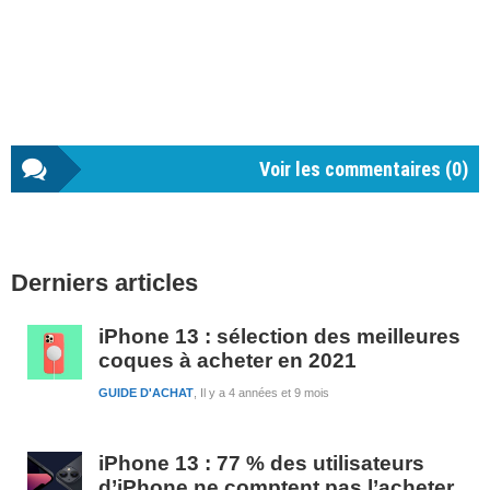
Voir les commentaires (
0
)
Barre
Derniers articles
latérale
1
iPhone 13 : sélection des meilleures
coques à acheter en 2021
GUIDE D'ACHAT
Il y a 4 années et 9 mois
iPhone 13 : 77 % des utilisateurs
d’iPhone ne comptent pas l’acheter