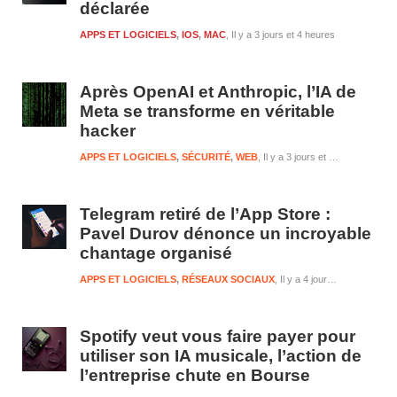
déclarée
APPS ET LOGICIELS
,
IOS
,
MAC
Il y a 3 jours et 4 heures
Après OpenAI et Anthropic, l’IA de
Meta se transforme en véritable
hacker
APPS ET LOGICIELS
,
SÉCURITÉ
,
WEB
Il y a 3 jours et 4 heures
Telegram retiré de l’App Store :
Pavel Durov dénonce un incroyable
chantage organisé
APPS ET LOGICIELS
,
RÉSEAUX SOCIAUX
Il y a 4 jours et 4 heures
Spotify veut vous faire payer pour
utiliser son IA musicale, l’action de
l’entreprise chute en Bourse