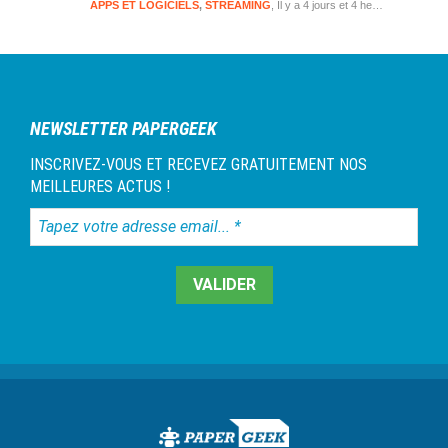
APPS ET LOGICIELS
,
STREAMING
Il y a 4 jours et 4 heures
NEWSLETTER PAPERGEEK
INSCRIVEZ-VOUS ET RECEVEZ GRATUITEMENT NOS
MEILLEURES ACTUS !
Tapez
votre
adresse
email...
*