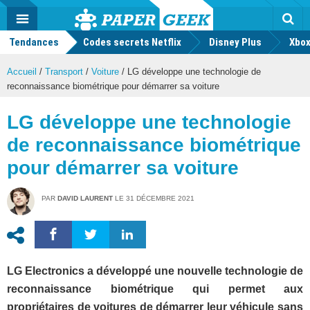
geek
Push
Dark
Facebook
Twitter
Youtube
Notification
MENU
Mode
Actu
geek
Tendances
Codes secrets Netflix
Disney Plus
Rec
Xbox
Accueil
/
Transport
/
Voiture
/
LG développe une technologie de
reconnaissance biométrique pour démarrer sa voiture
LG développe une technologie
de reconnaissance biométrique
pour démarrer sa voiture
PAR
DAVID LAURENT
LE
31 DÉCEMBRE 2021
LG Electronics a développé une nouvelle technologie de
reconnaissance biométrique qui permet aux
propriétaires de voitures de démarrer leur véhicule sans