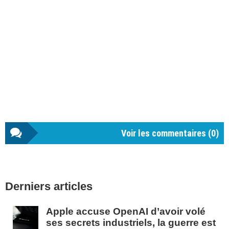
Voir les commentaires (
0
)
Barre
Derniers articles
latérale
1
Apple accuse OpenAI d’avoir volé
ses secrets industriels, la guerre est