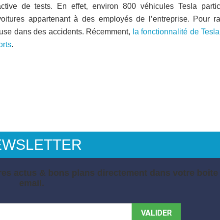
tive de tests. En effet, environ 800 véhicules Tesla partic
itures appartenant à des employés de l’entreprise. Pour ra
cause dans des accidents. Récemment,
la fonctionnalité de Tesl
orts
.
EWSLETTER
es actus & bons plans directement dans votre boite
email.