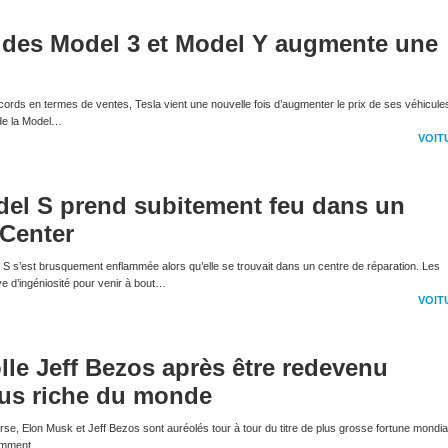
rif des Model 3 et Model Y augmente une
ords en termes de ventes, Tesla vient une nouvelle fois d’augmenter le prix de ses véhicule
 de la Model…
VOIT
del S prend subitement feu dans un
 Center
 S s’est brusquement enflammée alors qu’elle se trouvait dans un centre de réparation. Les
ve d’ingéniosité pour venir à bout…
VOIT
lle Jeff Bezos après être redevenu
lus riche du monde
rse, Elon Musk et Jeff Bezos sont auréolés tour à tour du titre de plus grosse fortune mondia
cemment…