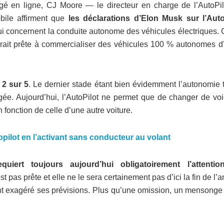
gé en ligne, CJ Moore — le directeur en charge de l’AutoPi
obile affirment que
les déclarations d’Elon Musk sur l’Auto
 qui concernent la conduite autonome des véhicules électriques. 
erait prête à commercialiser des véhicules 100 % autonomes d’i
 2 sur 5
. Le dernier stade étant bien évidemment l’autonomie t
agée. Aujourd’hui, l’AutoPilot ne permet que de changer de voi
 fonction de celle d’une autre voiture.
topilot en l’activant sans conducteur au volant
equiert toujours aujourd’hui obligatoirement l’attenti
est pas prête et elle ne le sera certainement pas d’ici la fin de l’
ent exagéré ses prévisions. Plus qu’une omission, un mensonge