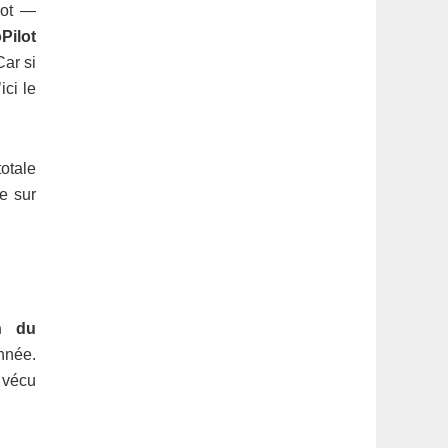
lot —
Pilot
Car si
ci le
otale
e sur
on du
année.
 vécu