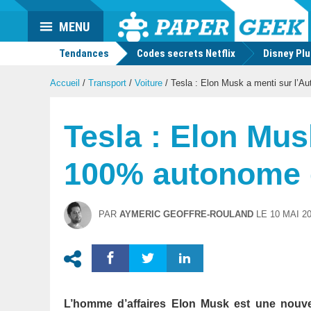
Actu
MENU
geek
Tendances
Codes secrets Netflix
Disney Pl
Accueil
/
Transport
/
Voiture
/
Tesla : Elon Musk a menti sur l’Aut
Tesla : Elon Mus
100% autonome es
PAR
AYMERIC GEOFFRE-ROULAND
LE
10 MAI 2
L’homme d’affaires Elon Musk est une nouvel