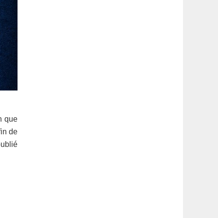
en que
fin de
ublié