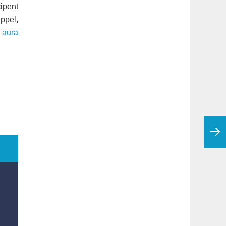
ipent
ppel,
a aura