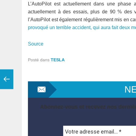
L’AutoPilot est actuellement dans une phase ac
actuellement à des essais, plus de 90 % des vo
l’AutoPilot est également régulièrement mis en 
provoqué un terrible accident, qui aura fait deux m
Source
Posté dans
TESLA
N
Abonnez-vous et recevez nos dernièr
Votre
adresse