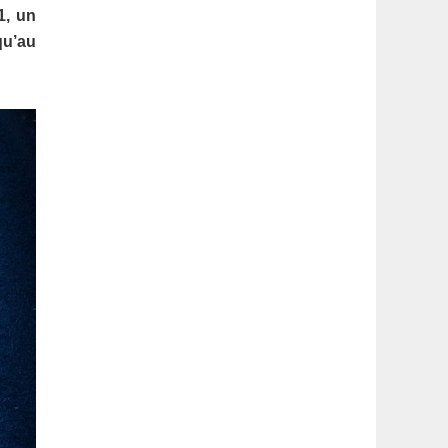
latérale
1, un
qu’au
1