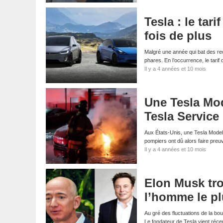
Tesla : le ta
fois de plus
Malgré une année qui bat des rec
phares. En l’occurrence, le tarif
Il y a 4 années et 10 mois
Une Tesla Mo
Tesla Service
Aux États-Unis, une Tesla Model
pompiers ont dû alors faire preu
Il y a 4 années et 10 mois
Elon Musk tro
l’homme le p
Au gré des fluctuations de la bou
Le fondateur de Tesla vient ré