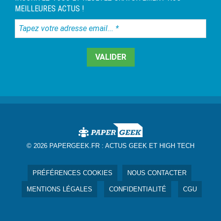
MEILLEURES ACTUS !
Tapez
votre
adresse
email...
*
© 2026 PAPERGEEK.FR :
ACTUS GEEK ET HIGH TECH
PRÉFÉRENCES COOKIES
NOUS CONTACTER
MENTIONS LÉGALES
CONFIDENTIALITÉ
CGU