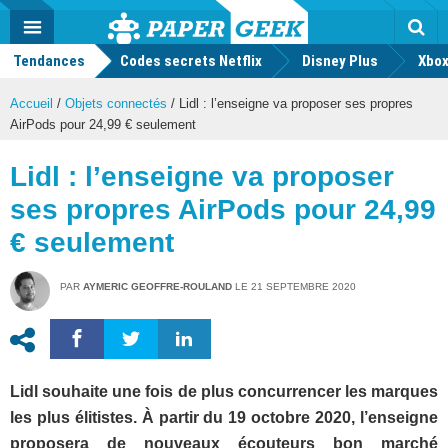
geek
Push
Dark
Facebook
Twitter
Youtube
Notification
MENU
Mode
Actu
geek
Tendances
Codes secrets Netflix
Disney Plus
Rec
Xbox
Accueil
/
Objets connectés
/
Lidl : l’enseigne va proposer ses propres
AirPods pour 24,99 € seulement
Lidl : l’enseigne va proposer
ses propres AirPods pour 24,99
€ seulement
PAR
AYMERIC GEOFFRE-ROULAND
LE
21 SEPTEMBRE 2020
Lidl souhaite une fois de plus concurrencer les marques
les plus élitistes. À partir du 19 octobre 2020, l’enseigne
proposera de nouveaux écouteurs bon marché