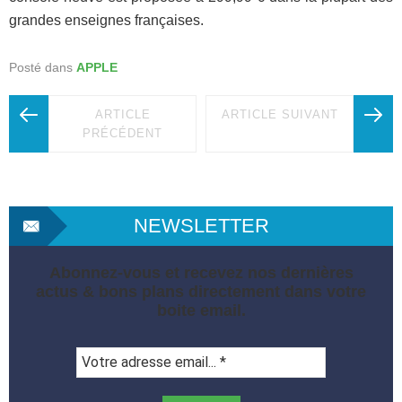
grandes enseignes françaises.
Posté dans
APPLE
ARTICLE
ARTICLE SUIVANT
PRÉCÉDENT
NEWSLETTER
Abonnez-vous et recevez nos dernières
actus & bons plans directement dans votre
boite email.
Votre
adresse
email...