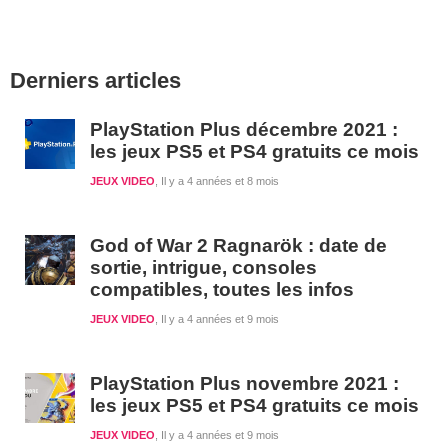
Barre
Derniers articles
latérale
1
PlayStation Plus décembre 2021 :
les jeux PS5 et PS4 gratuits ce mois
JEUX VIDEO
Il y a 4 années et 8 mois
God of War 2 Ragnarök : date de
sortie, intrigue, consoles
compatibles, toutes les infos
JEUX VIDEO
Il y a 4 années et 9 mois
PlayStation Plus novembre 2021 :
les jeux PS5 et PS4 gratuits ce mois
JEUX VIDEO
Il y a 4 années et 9 mois