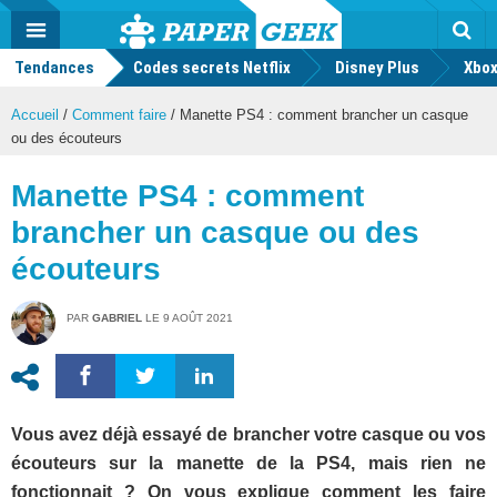
geek
Push
Dark
Facebook
Twitter
Youtube
Notification
MENU
Mode
Actu
geek
Tendances
Codes secrets Netflix
Disney Plus
Rec
Xbox
Accueil
/
Comment faire
/
Manette PS4 : comment brancher un casque
ou des écouteurs
Manette PS4 : comment
brancher un casque ou des
écouteurs
PAR
GABRIEL
LE
9 AOÛT 2021
Vous avez déjà essayé de brancher votre casque ou vos
écouteurs sur la manette de la PS4, mais rien ne
fonctionnait ? On vous explique comment les faire