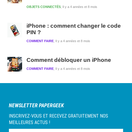
OBJETS CONNECTÉS
Il y a 4 années et 8 mois
iPhone : comment changer le code
PIN ?
COMMENT FAIRE
Il y a 4 années et 8 mois
Comment débloquer un iPhone
COMMENT FAIRE
Il y a 4 années et 8 mois
NEWSLETTER PAPERGEEK
INSCRIVEZ-VOUS ET RECEVEZ GRATUITEMENT NOS
MEILLEURES ACTUS !
Tapez