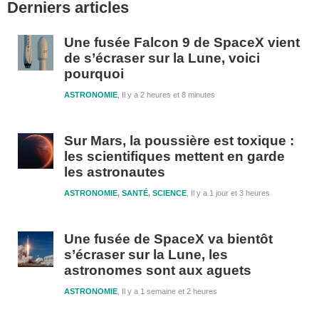
Derniers articles
latérale
1
Une fusée Falcon 9 de SpaceX vient
de s’écraser sur la Lune, voici
pourquoi
ASTRONOMIE
Il y a 2 heures et 8 minutes
Sur Mars, la poussière est toxique :
les scientifiques mettent en garde
les astronautes
ASTRONOMIE
,
SANTÉ
,
SCIENCE
Il y a 1 jour et 3 heures
Une fusée de SpaceX va bientôt
s’écraser sur la Lune, les
astronomes sont aux aguets
ASTRONOMIE
Il y a 1 semaine et 2 heures