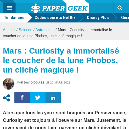
geek
Push
Dark
Facebook
Twitter
Youtube
Notification
MENU
Mode
Actu
geek
Tendances
Codes secrets Netflix
Disney Plus
Rec
Xbox
Accueil
/
Science
/
Astronomie
/
Mars : Curiosity a immortalisé le
coucher de la lune Phobos, un cliché magique !
Mars : Curiosity a immortalisé
le coucher de la lune Phobos,
un cliché magique !
PAR
DAVID DOUÏEB
LE
25 MARS 2021
Alors que tous les yeux sont braqués sur Perseverance,
Curiosity est toujours à l’oeuvre sur Mars. Justement, le
rover vient de nous faire parvenir un cliché dévoilant la