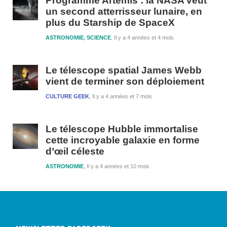
Programme Artemis : la NASA veut
un second atterrisseur lunaire, en
plus du Starship de SpaceX
ASTRONOMIE
,
SCIENCE
Il y a 4 années et 4 mois
Le télescope spatial James Webb
vient de terminer son déploiement
CULTURE GEEK
Il y a 4 années et 7 mois
Le télescope Hubble immortalise
cette incroyable galaxie en forme
d’œil céleste
ASTRONOMIE
Il y a 4 années et 10 mois