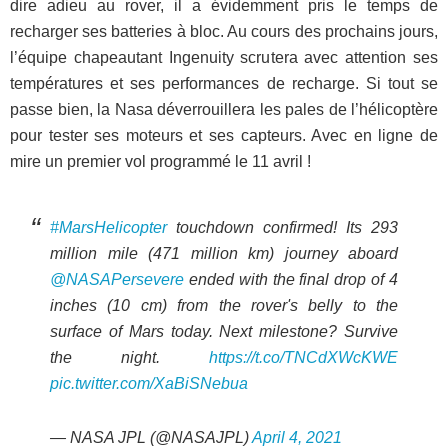
dire adieu au rover, il a évidemment pris le temps de
recharger ses batteries à bloc. Au cours des prochains jours,
l’équipe chapeautant Ingenuity scrutera avec attention ses
températures et ses performances de recharge. Si tout se
passe bien, la Nasa déverrouillera les pales de l’hélicoptère
pour tester ses moteurs et ses capteurs. Avec en ligne de
mire un premier vol programmé le 11 avril !
#MarsHelicopter
touchdown confirmed! Its 293
million mile (471 million km) journey aboard
@NASAPersevere
ended with the final drop of 4
inches (10 cm) from the rover's belly to the
surface of Mars today. Next milestone? Survive
the night.
https://t.co/TNCdXWcKWE
pic.twitter.com/XaBiSNebua
— NASA JPL (@NASAJPL)
April 4, 2021