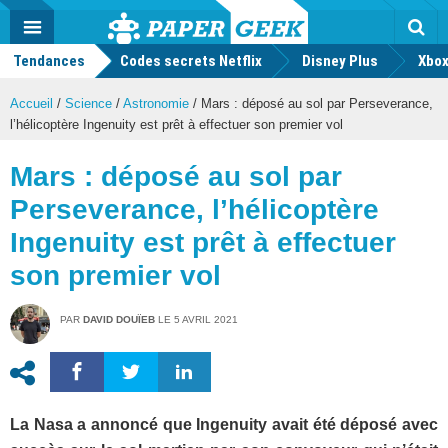
geek
Push
Dark
Facebook
Twitter
Youtube
Notification
MENU
Mode
Actu
geek
Tendances
Codes secrets Netflix
Disney Plus
Rec
Xbox
Accueil
/
Science
/
Astronomie
/
Mars : déposé au sol par Perseverance,
l’hélicoptère Ingenuity est prêt à effectuer son premier vol
Mars : déposé au sol par
Perseverance, l’hélicoptère
Ingenuity est prêt à effectuer
son premier vol
PAR
DAVID DOUÏEB
LE
5 AVRIL 2021
La Nasa a annoncé que Ingenuity avait été déposé avec