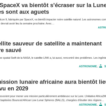
SpaceX va bientôt s’écraser sur la Lune
es sont aux aguets
lcon 9, fabriquée par SpaceX, va bientôt impacter notre satellite naturel. Les astronomes co
 devrait avoir lieu la semaine prochaine. Avec…
ASTR
llite sauveur de satellite a maintenant
re sauvé
e spatial Swift de la NASA, le satellite LINK a, lui aussi, rencontré des problèmes. Les ingéni
ASTRONOMIE
,
S
ssion lunaire africaine aura bientôt lie
vu en 2029
ssocient pour mener une mission particulièrement ambitieuse sur la Lune. L’initiative Africa2
es baptisées Bounced African Low Lunar Spheres (BALLS), chargées d’étudier des régions…
ASTRONOMIE
,
S