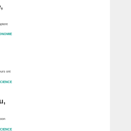
,
mptent
ONOMIE
eurs ont
CIENCE
u,
Moon
CIENCE