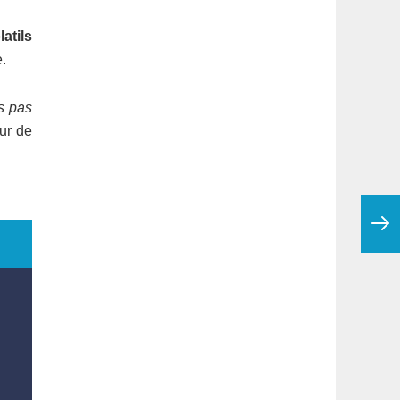
atils
.
s pas
ur de