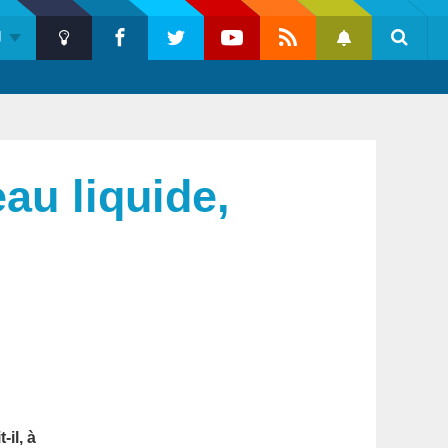
U
Push
Dark
Facebook
Twitter
Youtube
Flux
Notification
Reche
Mode
RSS
eau liquide,
Barre
il, à