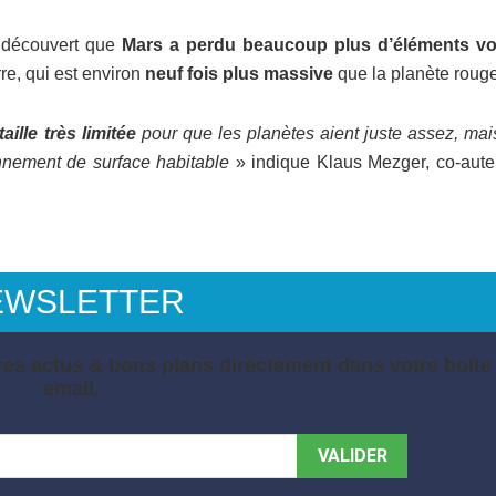
t découvert que
Mars a perdu beaucoup plus d’éléments vol
re, qui est environ
neuf fois plus massive
que la planète rouge
ille très limitée
pour que les planètes aient juste assez, mai
nnement de surface habitable
» indique Klaus Mezger, co-aute
EWSLETTER
es actus & bons plans directement dans votre boite
email.