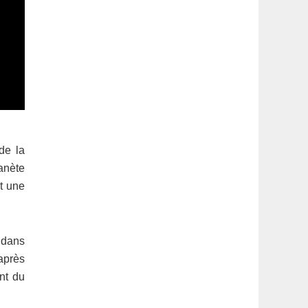
de la
lanète
it une
 dans
 après
nt du