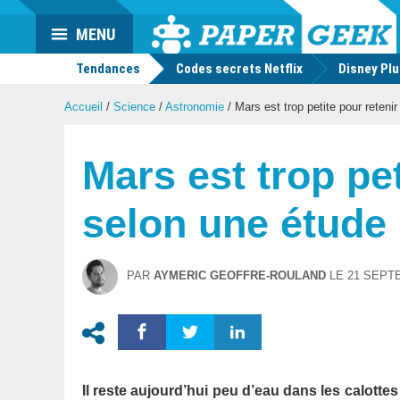
Actu
MENU
geek
Tendances
Codes secrets Netflix
Disney Pl
Accueil
/
Science
/
Astronomie
/
Mars est trop petite pour retenir
Mars est trop pet
selon une étude
PAR
AYMERIC GEOFFRE-ROULAND
LE
21 SEPT
Il reste aujourd’hui peu d’eau dans les calottes 