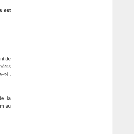
s est
nt de
anètes
–t-il.
de la
um au