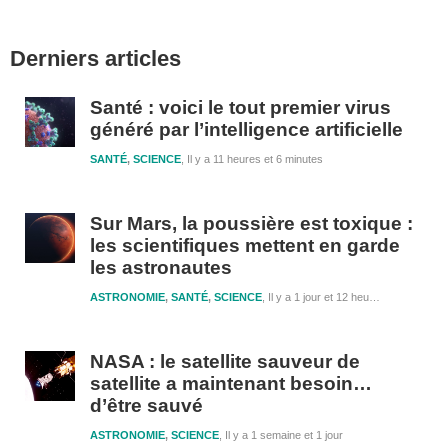
Barre
Derniers articles
latérale
1
Santé : voici le tout premier virus
généré par l’intelligence artificielle
SANTÉ
,
SCIENCE
Il y a 11 heures et 6 minutes
Sur Mars, la poussière est toxique :
les scientifiques mettent en garde
les astronautes
ASTRONOMIE
,
SANTÉ
,
SCIENCE
Il y a 1 jour et 12 heures
NASA : le satellite sauveur de
satellite a maintenant besoin…
d’être sauvé
ASTRONOMIE
,
SCIENCE
Il y a 1 semaine et 1 jour