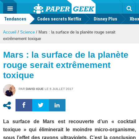
geek
Push
Dark
Facebook
Twitter
Youtube
Notification
MENU
Mode
Actu
geek
Tendances
Codes secrets Netflix
Disney Plus
Rec
Xbox
Accueil
/
Science
/
Mars : la surface de la planète rouge serait
extrêmement toxique
Mars : la surface de la planète
rouge serait extrêmement
toxique
PAR
DAVID IGUE
LE
6 JUILLET 2017
La surface de Mars est recouverte d’un « cocktail
toxique » qui éliminerait le moindre micro-organisme,
sous l’effet des rayons ultraviolets. C’est la conclusion