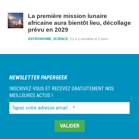
La première mission lunaire
africaine aura bientôt lieu, décollage
prévu en 2029
ASTRONOMIE
,
SCIENCE
Il y a 1 semaine et 2 jours
NEWSLETTER PAPERGEEK
INSCRIVEZ-VOUS ET RECEVEZ GRATUITEMENT NOS
MEILLEURES ACTUS !
Tapez
votre
adresse
email...
*