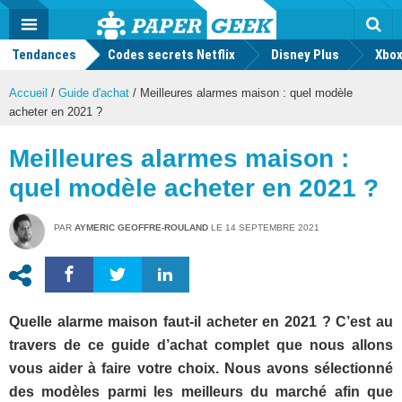
geek
Push
Dark
Facebook
Twitter
Youtube
Notification
MENU
Mode
Actu
geek
Tendances
Codes secrets Netflix
Disney Plus
Rec
Xbox
Accueil
/
Guide d'achat
/
Meilleures alarmes maison : quel modèle
acheter en 2021 ?
Meilleures alarmes maison :
quel modèle acheter en 2021 ?
PAR
AYMERIC GEOFFRE-ROULAND
LE
14 SEPTEMBRE 2021
Quelle alarme maison faut-il acheter en 2021 ? C’est au
travers de ce guide d’achat complet que nous allons
vous aider à faire votre choix. Nous avons sélectionné
des modèles parmi les meilleurs du marché afin que