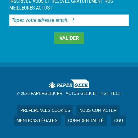
INSCRIVEZ-VOUS ET RECEVEZ GRATUITEMENT NOS
MEILLEURES ACTUS !
Tapez
votre
adresse
email...
*
© 2026 PAPERGEEK.FR :
ACTUS GEEK ET HIGH TECH
PRÉFÉRENCES COOKIES
NOUS CONTACTER
MENTIONS LÉGALES
CONFIDENTIALITÉ
CGU