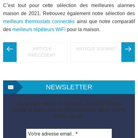
C’est tout pour cette sélection des meilleures alarmes
maison de 2021. Retrouvez également notre sélection des
meilleurs thermostats connectés
ainsi que notre comparatif
des
meilleurs répéteurs WiFi
pour la maison.
ARTICLE
ARTICLE SUIVANT
PRÉCÉDENT
NEWSLETTER
Abonnez-vous et recevez nos dernières
actus & bons plans directement dans votre
boite email.
Votre