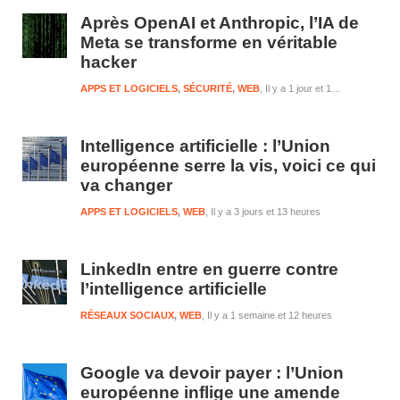
1
Après OpenAI et Anthropic, l’IA de
Meta se transforme en véritable
hacker
APPS ET LOGICIELS
,
SÉCURITÉ
,
WEB
Il y a 1 jour et 13 heures
Intelligence artificielle : l’Union
européenne serre la vis, voici ce qui
va changer
APPS ET LOGICIELS
,
WEB
Il y a 3 jours et 13 heures
LinkedIn entre en guerre contre
l’intelligence artificielle
RÉSEAUX SOCIAUX
,
WEB
Il y a 1 semaine et 12 heures
Google va devoir payer : l’Union
européenne inflige une amende