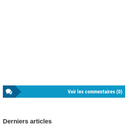
Voir les commentaires (
0
)
Barre
Derniers articles
latérale