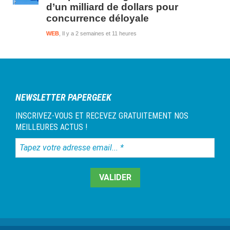
d’un milliard de dollars pour
concurrence déloyale
WEB
Il y a 2 semaines et 11 heures
NEWSLETTER PAPERGEEK
INSCRIVEZ-VOUS ET RECEVEZ GRATUITEMENT NOS
MEILLEURES ACTUS !
Tapez
votre
adresse
email...
*