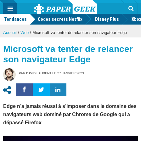
geek
Push
Dark
Facebook
Twitter
Youtube
Notification
MENU
Mode
Actu
geek
Tendances
Codes secrets Netflix
Disney Plus
Rec
Xbox
Accueil
/
Web
/
Microsoft va tenter de relancer son navigateur Edge
Microsoft va tenter de relancer
son navigateur Edge
PAR
DAVID LAURENT
LE
27 JANVIER 2023
Edge n’a jamais réussi à s’imposer dans le domaine des
navigateurs web dominé par Chrome de Google qui a
dépassé Firefox.