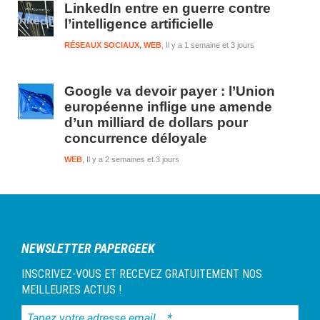
LinkedIn entre en guerre contre
l’intelligence artificielle
RÉSEAUX SOCIAUX
,
WEB
Il y a 1 semaine et 3 jours
Google va devoir payer : l’Union
européenne inflige une amende
d’un milliard de dollars pour
concurrence déloyale
WEB
Il y a 2 semaines et 3 jours
NEWSLETTER PAPERGEEK
INSCRIVEZ-VOUS ET RECEVEZ GRATUITEMENT NOS
MEILLEURES ACTUS !
Tapez