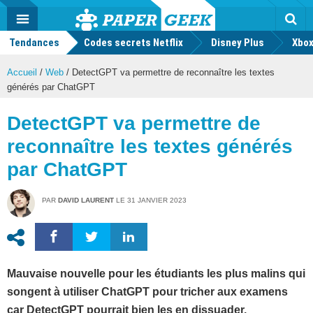
geek
Push
Dark
Facebook
Twitter
Youtube
Notification
MENU
Mode
Actu
geek
Tendances
Codes secrets Netflix
Disney Plus
Rec
Xbox
Accueil
/
Web
/
DetectGPT va permettre de reconnaître les textes
générés par ChatGPT
DetectGPT va permettre de
reconnaître les textes générés
par ChatGPT
PAR
DAVID LAURENT
LE
31 JANVIER 2023
Mauvaise nouvelle pour les étudiants les plus malins qui
songent à utiliser ChatGPT pour tricher aux examens
car DetectGPT pourrait bien les en dissuader.