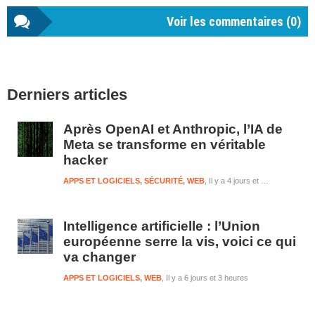
Voir les commentaires (
0
)
Barre
Derniers articles
latérale
1
Après OpenAI et Anthropic, l’IA de
Meta se transforme en véritable
hacker
APPS ET LOGICIELS
,
SÉCURITÉ
,
WEB
Il y a 4 jours et 3 heures
Intelligence artificielle : l’Union
européenne serre la vis, voici ce qui
va changer
APPS ET LOGICIELS
,
WEB
Il y a 6 jours et 3 heures