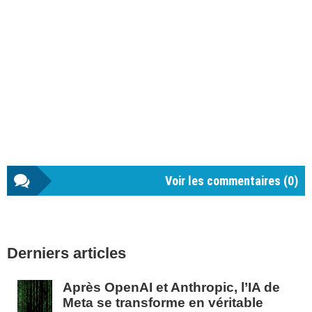
Voir les commentaires (
0
)
Barre
Derniers articles
latérale
1
Après OpenAI et Anthropic, l’IA de
Meta se transforme en véritable