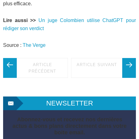
plus efficace.
Lire aussi >>
Un juge Colombien utilise ChatGPT pour
rédiger son verdict
Source :
The Verge
ARTICLE
ARTICLE SUIVANT
PRÉCÉDENT
NEWSLETTER
Abonnez-vous et recevez nos dernières
actus & bons plans directement dans votre
boite email.