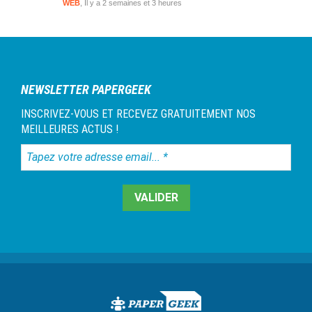
WEB
Il y a 2 semaines et 3 heures
NEWSLETTER PAPERGEEK
INSCRIVEZ-VOUS ET RECEVEZ GRATUITEMENT NOS
MEILLEURES ACTUS !
Tapez
votre
adresse
email...
*