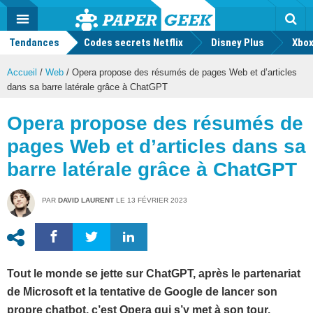
geek
Push
Dark
Facebook
Twitter
Youtube
Notification
MENU
Mode
Actu
geek
Tendances
Codes secrets Netflix
Disney Plus
Rec
Xbox
Accueil
/
Web
/
Opera propose des résumés de pages Web et d’articles
dans sa barre latérale grâce à ChatGPT
Opera propose des résumés de
pages Web et d’articles dans sa
barre latérale grâce à ChatGPT
PAR
DAVID LAURENT
LE
13 FÉVRIER 2023
Tout le monde se jette sur ChatGPT, après le partenariat
de Microsoft et la tentative de Google de lancer son
propre chatbot, c’est Opera qui s’y met à son tour.