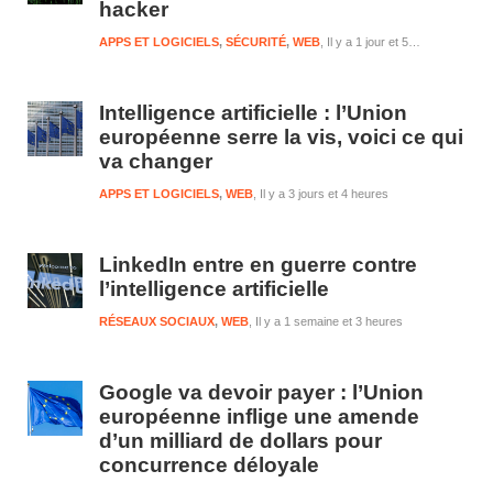
hacker
APPS ET LOGICIELS
,
SÉCURITÉ
,
WEB
Il y a 1 jour et 5 heures
Intelligence artificielle : l’Union
européenne serre la vis, voici ce qui
va changer
APPS ET LOGICIELS
,
WEB
Il y a 3 jours et 4 heures
LinkedIn entre en guerre contre
l’intelligence artificielle
RÉSEAUX SOCIAUX
,
WEB
Il y a 1 semaine et 3 heures
Google va devoir payer : l’Union
européenne inflige une amende
d’un milliard de dollars pour
concurrence déloyale