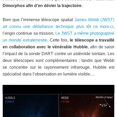
Dimorphos afin d’en dévier la trajectoire.
Bien que l’immense télescope spatial
James Webb (JWST)
ait connu une défaillance technique plus tôt ce mois-ci
,
l’engin continue sa mission.
Le JWST a même photographié
un monde extraterrestre
. Cette fois,
le télescope a travaillé
en collaboration avec le vénérable Hubble
, afin de saisir
l’impact de la sonde DART contre un astéroïde lointain. Les
deux télescopes sont complémentaires : tandis que Webb
se concentre sur le rayonnement infrarouge, Hubble est
spécialisé dans l’observation en lumière visible…