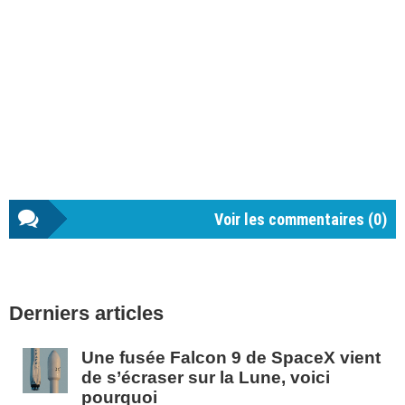
Voir les commentaires (
0
)
Barre
Derniers articles
latérale
1
Une fusée Falcon 9 de SpaceX vient
de s’écraser sur la Lune, voici
pourquoi