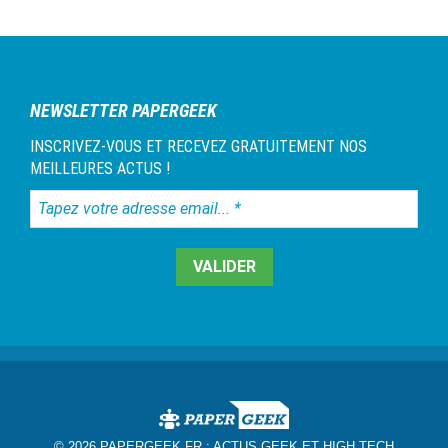
NEWSLETTER PAPERGEEK
INSCRIVEZ-VOUS ET RECEVEZ GRATUITEMENT NOS
MEILLEURES ACTUS !
Tapez
votre
adresse
email...
*
© 2026 PAPERGEEK.FR :
ACTUS GEEK ET HIGH TECH