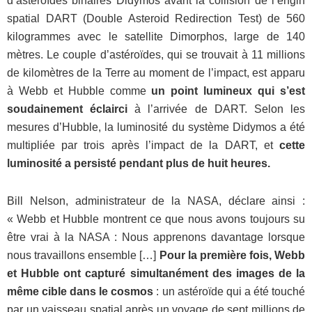
d’astéroïdes binaires Didymos avant la collision de l’engin
spatial DART (Double Asteroid Redirection Test) de 560
kilogrammes avec le satellite Dimorphos, large de 140
mètres. Le couple d’astéroïdes, qui se trouvait à 11 millions
de kilomètres de la Terre au moment de l’impact, est apparu
à Webb et Hubble comme
un point lumineux qui s’est
soudainement éclairci
à l’arrivée de DART. Selon les
mesures d’Hubble, la luminosité du système Didymos a été
multipliée par trois après l’impact de la DART, et
cette
luminosité a persisté pendant plus de huit heures.
Bill Nelson, administrateur de la NASA, déclare ainsi :
« Webb et Hubble montrent ce que nous avons toujours su
être vrai à la NASA : Nous apprenons davantage lorsque
nous travaillons ensemble […]
Pour la première fois, Webb
et Hubble ont capturé simultanément des images de la
même cible dans le cosmos
: un astéroïde qui a été touché
par un vaisseau spatial après un voyage de sept millions de