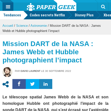
geek
Push
Dark
Facebook
Twitter
Youtube
Notification
MENU
Mode
Actu
geek
Tendances
Codes secrets Netflix
Disney Plus
Rec
Xbox
Accueil
/
Science
/
Astronomie
/
Mission DART de la NASA : James
Webb et Hubble photographient l’impact
Mission DART de la NASA :
James Webb et Hubble
photographient l’impact
PAR
DAVID LAURENT
LE
30 SEPTEMBRE 2022
Le télescope spatial James Webb de la NASA et son
homologue Hubble ont photographié l’impact de la
sonde DART de la NASA, qui s’est écrasé sur l’astéroïde