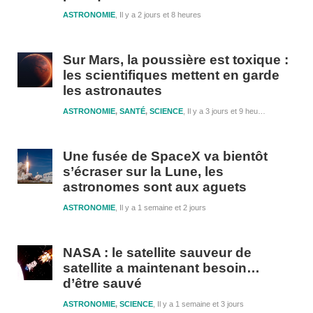
ASTRONOMIE
Il y a 2 jours et 8 heures
Sur Mars, la poussière est toxique :
les scientifiques mettent en garde
les astronautes
ASTRONOMIE
,
SANTÉ
,
SCIENCE
Il y a 3 jours et 9 heures
Une fusée de SpaceX va bientôt
s’écraser sur la Lune, les
astronomes sont aux aguets
ASTRONOMIE
Il y a 1 semaine et 2 jours
NASA : le satellite sauveur de
satellite a maintenant besoin…
d’être sauvé
ASTRONOMIE
,
SCIENCE
Il y a 1 semaine et 3 jours