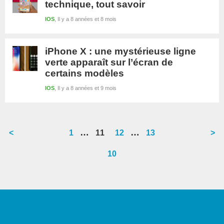
technique, tout savoir
IOS
Il y a 8 années et 8 mois
iPhone X : une mystérieuse ligne
verte apparaît sur l’écran de
certains modèles
IOS
Il y a 8 années et 9 mois
Interim
Interim
…
…
<
Go
1
Go
11
Go
12
Go
13
>
pages
pages
to
to
to
to
10
omitted
omitted
page
page
page
page
Barre
latérale
1