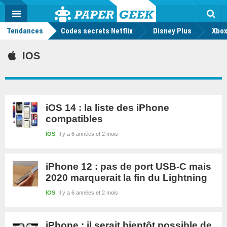
geek
Push
Dark
Facebook
Twitter
Youtube
Notification
MENU
Mode
Actu
geek
Tendances
Codes secrets Netflix
Disney Plus
Rec
Xbox
IOS
iOS 14 : la liste des iPhone
compatibles
IOS
Il y a 6 années et 2 mois
iPhone 12 : pas de port USB-C mais
2020 marquerait la fin du Lightning
IOS
Il y a 6 années et 2 mois
iPhone : il serait bientôt possible de