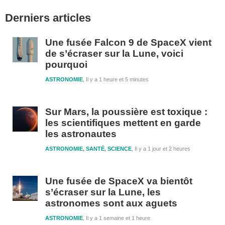
Barre
Derniers articles
latérale
1
Une fusée Falcon 9 de SpaceX vient
de s’écraser sur la Lune, voici
pourquoi
ASTRONOMIE
Il y a 1 heure et 5 minutes
Sur Mars, la poussière est toxique :
les scientifiques mettent en garde
les astronautes
ASTRONOMIE
,
SANTÉ
,
SCIENCE
Il y a 1 jour et 2 heures
Une fusée de SpaceX va bientôt
s’écraser sur la Lune, les
astronomes sont aux aguets
ASTRONOMIE
Il y a 1 semaine et 1 heure