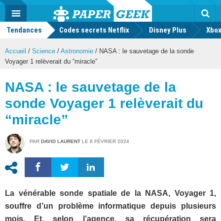
geek
Push
Dark
Facebook
Twitter
Youtube
Notification
MENU
Mode
Actu
geek
Tendances
Codes secrets Netflix
Disney Plus
Rec
Xbox
Accueil
/
Science
/
Astronomie
/
NASA : le sauvetage de la sonde
Voyager 1 relèverait du “miracle”
NASA : le sauvetage de la
sonde Voyager 1 relèverait du
“miracle”
PAR
DAVID LAURENT
LE
8 FÉVRIER 2024
La vénérable sonde spatiale de la NASA, Voyager 1,
souffre d’un problème informatique depuis plusieurs
mois. Et, selon l’agence, sa récupération sera