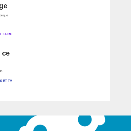
age
orique
 FAIRE
t ce
es
S ET TV