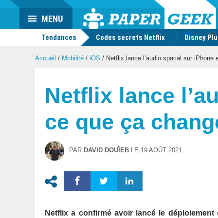
Actu
MENU
geek
Tendances
Codes secrets Netflix
Disney Pl
Accueil
/
Mobilité
/
iOS
/
Netflix lance l’audio spatial sur iPhone
Netflix lance l’a
ce que ça chang
PAR
DAVID DOUÏEB
LE
19 AOÛT 2021
Netflix a confirmé avoir lancé le déploiement 