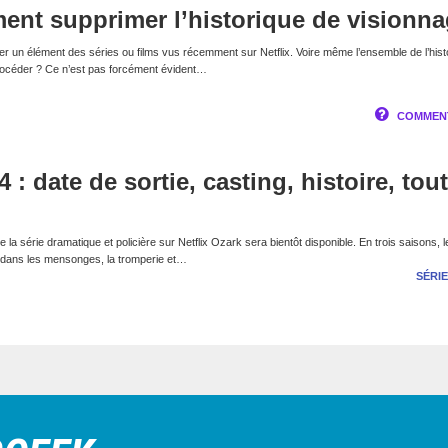
ment supprimer l’historique de visionn
r un élément des séries ou films vus récemment sur Netflix. Voire même l’ensemble de l’hist
océder ? Ce n’est pas forcément évident…
COMMENT
 : date de sortie, casting, histoire, tou
e la série dramatique et policière sur Netflix Ozark sera bientôt disponible. En trois saisons, l
 dans les mensonges, la tromperie et…
SÉRIE