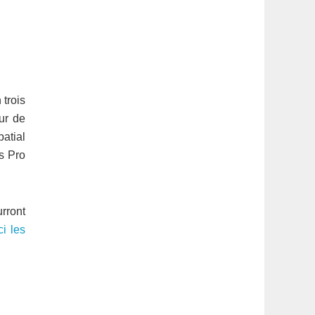
trois
ur de
patial
s Pro
urront
ci les