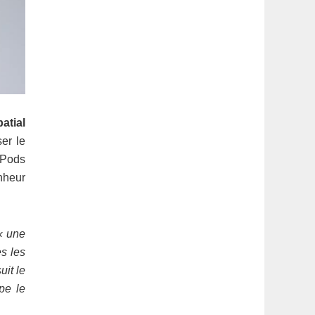
atial
er le
rPods
nheur
« une
es les
uit le
pe le