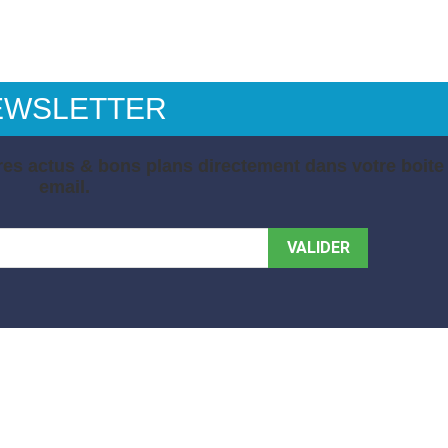
EWSLETTER
es actus & bons plans directement dans votre boite
email.