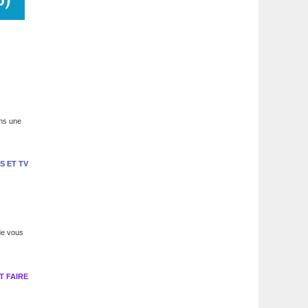
0
)
ons une
S ET TV
 de vous
 FAIRE