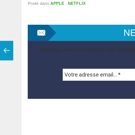
Posté dans
APPLE
,
NETFLIX
N
Abonnez-vous et recevez nos dernièr
Votre
adresse
email...
*