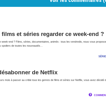
Voir les commentaires (
s films et séries regarder ce week-end ?
x ce week-end ? Films, séries, documentaires, animés : tous les vendredis, nous vous propos
ns spoilers de toutes les nouveautés…
SÉRIE
ésabonner de Netflix
urs mois à passer au crible tous les genres de films et séries sur Netflix, vous avez décidé
COMMENT