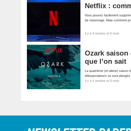
Netflix : com
Vous pouvez facilement supprime
de visionnage. Mais comment pr
Il y a 4 années et 8 mois
Ozark saison 4
que l’on sait
La quatrième (et ultime) saison d
téléspectateurs se sont plongés
Il y a 4 années et 8 mois