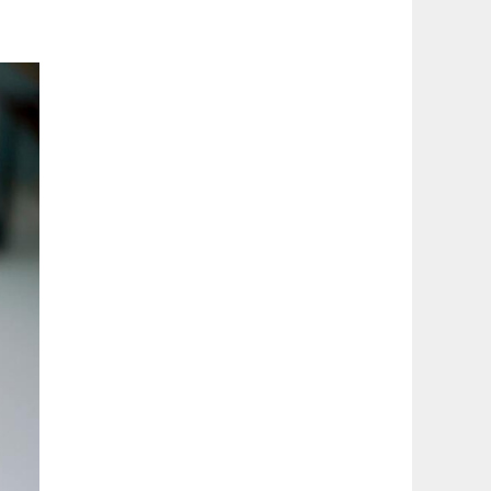
latérale
1