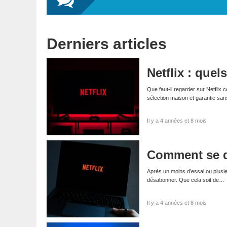
Derniers articles
Netflix : quel
Que faut-il regarder sur Netfli
sélection maison et garantie sa
Il y a 4 années et 8 mois
Comment se d
Après un moins d’essai ou plusie
désabonner. Que cela soit de…
Il y a 4 années et 8 mois