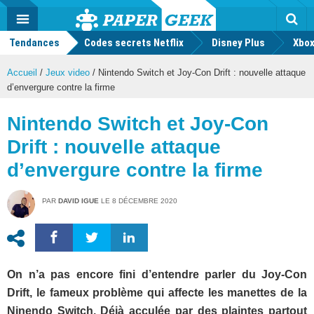
geek
Push
Dark
Facebook
Twitter
Youtube
Notification
MENU
Mode
Actu
geek
Tendances
Codes secrets Netflix
Disney Plus
Rec
Xbox
Accueil
/
Jeux video
/
Nintendo Switch et Joy-Con Drift : nouvelle attaque
d’envergure contre la firme
Nintendo Switch et Joy-Con
Drift : nouvelle attaque
d’envergure contre la firme
PAR
DAVID IGUE
LE
8 DÉCEMBRE 2020
On n’a pas encore fini d’entendre parler du Joy-Con
Drift, le fameux problème qui affecte les manettes de la
Ninendo Switch. Déjà acculée par des plaintes partout