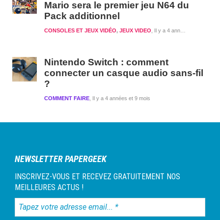
Mario sera le premier jeu N64 du
Pack additionnel
CONSOLES ET JEUX VIDÉO
,
JEUX VIDEO
Il y a 4 années et 8 mois
Nintendo Switch : comment
connecter un casque audio sans-fil
?
COMMENT FAIRE
Il y a 4 années et 9 mois
NEWSLETTER PAPERGEEK
INSCRIVEZ-VOUS ET RECEVEZ GRATUITEMENT NOS
MEILLEURES ACTUS !
Tapez
votre