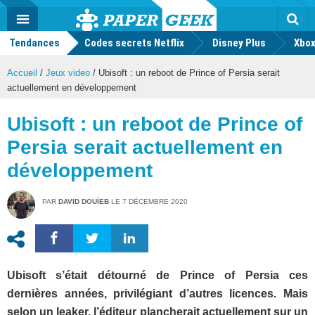
geek
Push
Dark
Facebook
Twitter
Youtube
Notification
MENU
Mode
Actu
geek
Tendances
Codes secrets Netflix
Disney Plus
Rec
Xbox
Accueil
/
Jeux video
/
Ubisoft : un reboot de Prince of Persia serait
actuellement en développement
Ubisoft : un reboot de Prince of
Persia serait actuellement en
développement
PAR
DAVID DOUÏEB
LE
7 DÉCEMBRE 2020
Ubisoft s’était détourné de Prince of Persia ces
dernières années, privilégiant d’autres licences. Mais
selon un leaker, l’éditeur plancherait actuellement sur un