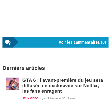
Voir les commentaires (
0
)
Barre
Derniers articles
latérale
1
GTA 6 : l’avant-première du jeu sera
diffusée en exclusivité sur Netflix,
les fans enragent
JEUX VIDEO
Il y a 19 heures et 33 minutes