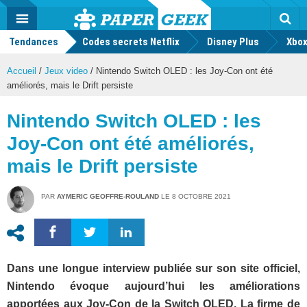
geek
Push
Dark
Facebook
Twitter
Youtube
Notification
MENU
Mode
Actu
geek
Tendances
Codes secrets Netflix
Disney Plus
Rec
Xbox
Accueil
/
Jeux video
/
Nintendo Switch OLED : les Joy-Con ont été
améliorés, mais le Drift persiste
Nintendo Switch OLED : les
Joy-Con ont été améliorés,
mais le Drift persiste
PAR
AYMERIC GEOFFRE-ROULAND
LE
8 OCTOBRE 2021
Dans une longue interview publiée sur son site officiel,
Nintendo évoque aujourd’hui les améliorations
apportées aux Joy-Con de la Switch OLED. La firme de