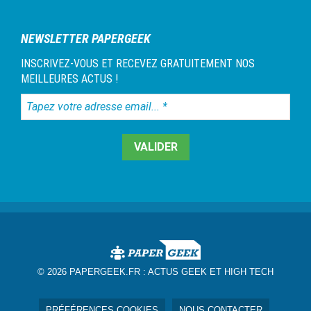
NEWSLETTER PAPERGEEK
INSCRIVEZ-VOUS ET RECEVEZ GRATUITEMENT NOS
MEILLEURES ACTUS !
Tapez
votre
adresse
email...
*
© 2026 PAPERGEEK.FR :
ACTUS GEEK ET HIGH TECH
PRÉFÉRENCES COOKIES
NOUS CONTACTER