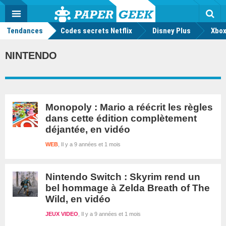
geek
Push
Dark
Facebook
Twitter
Youtube
Notification
MENU
Mode
Actu
geek
Tendances
Codes secrets Netflix
Disney Plus
Rec
Xbox
NINTENDO
Monopoly : Mario a réécrit les règles
dans cette édition complètement
déjantée, en vidéo
WEB
Il y a 9 années et 1 mois
Nintendo Switch : Skyrim rend un
bel hommage à Zelda Breath of The
Wild, en vidéo
JEUX VIDEO
Il y a 9 années et 1 mois