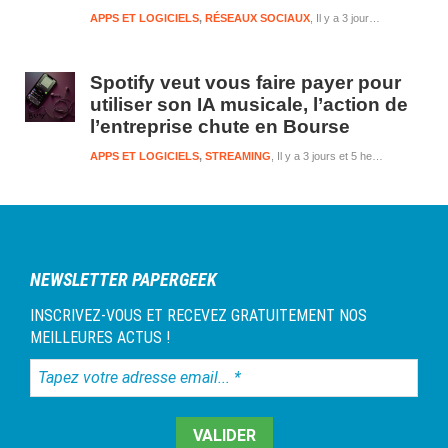
APPS ET LOGICIELS
,
RÉSEAUX SOCIAUX
Il y a 3 jours et 5 heures
Spotify veut vous faire payer pour
utiliser son IA musicale, l’action de
l’entreprise chute en Bourse
APPS ET LOGICIELS
,
STREAMING
Il y a 3 jours et 5 heures
NEWSLETTER PAPERGEEK
INSCRIVEZ-VOUS ET RECEVEZ GRATUITEMENT NOS
MEILLEURES ACTUS !
Tapez
votre
adresse
email...