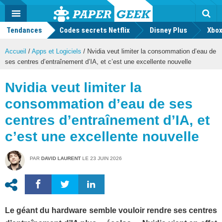
geek
Push
Dark
Facebook
Twitter
Youtube
Notification
MENU
Mode
Actu
geek
Tendances
Codes secrets Netflix
Disney Plus
Rec
Xbox
Accueil
/
Apps et Logiciels
/
Nvidia veut limiter la consommation d’eau de
ses centres d’entraînement d’IA, et c’est une excellente nouvelle
Nvidia veut limiter la
consommation d’eau de ses
centres d’entraînement d’IA, et
c’est une excellente nouvelle
PAR
DAVID LAURENT
LE
23 JUIN 2026
Le géant du hardware semble vouloir rendre ses centres