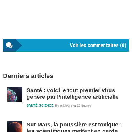
Voir les commentaires (
0
)
Barre
Derniers articles
latérale
1
Santé : voici le tout premier virus
généré par l’intelligence artificielle
SANTÉ
,
SCIENCE
Il y a 2 jours et 20 heures
Sur Mars, la poussière est toxique :
les scientifiques mettent en garde