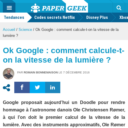
geek
Push
Dark
Facebook
Twitter
Youtube
Notification
MENU
Mode
Actu
geek
Tendances
Codes secrets Netflix
Disney Plus
Rec
Xbox
Accueil
/
Science
/
Ok Google : comment calcule-t-on la vitesse de la
lumière ?
Ok Google : comment calcule-t-
on la vitesse de la lumière ?
PAR
ROMAIN BONNEMAISON
LE
7 DÉCEMBRE 2016
Google proposait aujourd’hui un Doodle pour rendre
hommage à l’astronome danois Ole Christensen Rømer,
à qui l’on doit le premier calcul de la vitesse de la
lumière. Avec des instruments approximatifs, Ole Rømer