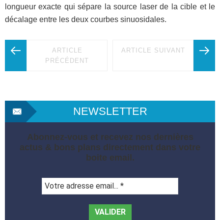
longueur exacte qui sépare la source laser de la cible et le
décalage entre les deux courbes sinuosidales.
ARTICLE
ARTICLE SUIVANT
PRÉCÉDENT
NEWSLETTER
Abonnez-vous et recevez nos dernières
actus & bons plans directement dans votre
boite email.
Votre
adresse
email...
*