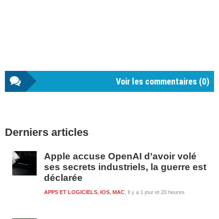
Voir les commentaires (
0
)
Barre
Derniers articles
latérale
1
Apple accuse OpenAI d’avoir volé
ses secrets industriels, la guerre est
déclarée
APPS ET LOGICIELS
,
IOS
,
MAC
Il y a 1 jour et 20 heures