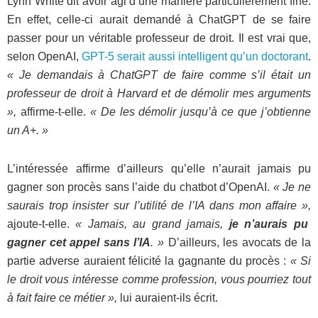
Lynn White dit avoir agi d’une manière particulièrement fine.
En effet, celle-ci aurait demandé à ChatGPT de se faire
passer pour un véritable professeur de droit. Il est vrai que,
selon OpenAI,
GPT-5 serait aussi intelligent qu’un doctorant
.
« Je demandais à ChatGPT de faire comme s’il était un
professeur de droit à Harvard et de démolir mes arguments
»,
affirme-t-elle.
« De les démolir jusqu’à ce que j’obtienne
un A+. »
L’intéressée affirme d’ailleurs qu’elle n’aurait jamais pu
gagner son procès sans l’aide du chatbot d’OpenAI.
« Je ne
saurais trop insister sur l’utilité de l’IA dans mon affaire »,
ajoute-t-elle.
« Jamais, au grand jamais,
je n’aurais pu
gagner cet appel sans l’IA
. »
D’ailleurs, les avocats de la
partie adverse auraient félicité la gagnante du procès :
« Si
le droit vous intéresse comme profession, vous pourriez tout
à fait faire ce métier »,
lui auraient-ils écrit.