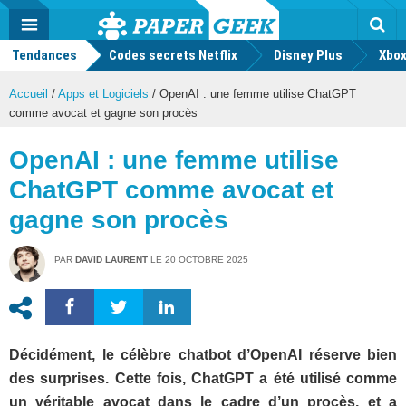
geek
Push
Dark
Facebook
Twitter
Youtube
Notification
MENU
Mode
Actu
geek
Tendances
Codes secrets Netflix
Disney Plus
Rec
Xbox
Accueil
/
Apps et Logiciels
/
OpenAI : une femme utilise ChatGPT
comme avocat et gagne son procès
OpenAI : une femme utilise
ChatGPT comme avocat et
gagne son procès
PAR
DAVID LAURENT
LE
20 OCTOBRE 2025
Décidément, le célèbre chatbot d’OpenAI réserve bien
des surprises. Cette fois, ChatGPT a été utilisé comme
un véritable avocat dans le cadre d’un procès, et a