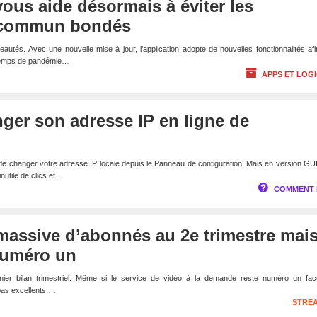
us aide désormais à éviter les
n commun bondés
autés. Avec une nouvelle mise à jour, l’application adopte de nouvelles fonctionnalités af
 temps de pandémie…
APPS ET LOGI
er son adresse IP en ligne de
de changer votre adresse IP locale depuis le Panneau de configuration. Mais en version GUI
inutile de clics et…
COMMENT 
e massive d’abonnés au 2e trimestre mais
numéro un
ernier bilan trimestriel. Même si le service de vidéo à la demande reste numéro un fac
pas excellents.…
STRE