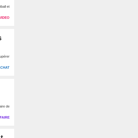
ball et
VIDEO
s
cupérer
ACHAT
aire de
FAIRE
t