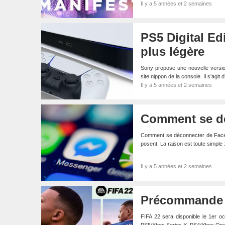
Il y a 5 années et 2 semaines
PS5 Digital Ed
plus légère
Sony propose une nouvelle version
site nippon de la console. Il s’agit
Il y a 5 années et 2 semaines
Comment se d
Comment se déconnecter de Facebo
posent. La raison est toute simple :
Il y a 5 années et 2 semaines
Précommande FI
FIFA 22 sera disponible le 1er o