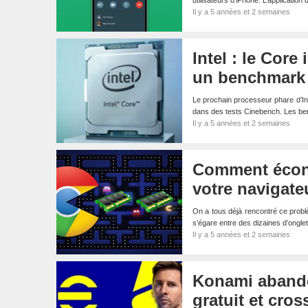
utilisateurs d’iPhone. L’applicatio
Il y a 5 années et 2 semaines
Intel : le Cor
un benchmark
Le prochain processeur phare d’In
dans des tests Cinebench. Les b
Il y a 5 années et 2 semaines
Comment écon
votre navigate
On a tous déjà rencontré ce probl
s’égare entre des dizaines d’ongl
Il y a 5 années et 2 semaines
Konami abando
gratuit et cros