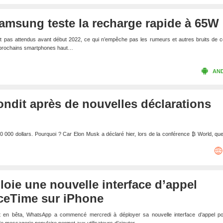
amsung teste la recharge rapide à 65W
pas attendus avant début 2022, ce qui n’empêche pas les rumeurs et autres bruits de co
es prochains smartphones haut…
AN
ondit après de nouvelles déclarations
30 000 dollars. Pourquoi ? Car Elon Musk a déclaré hier, lors de la conférence ₿ World, qu
ie une nouvelle interface d’appel
aceTime sur iPhone
t en bêta, WhatsApp a commencé mercredi à déployer sa nouvelle interface d’appel po