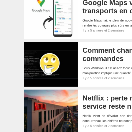
Google Maps vo
transports e
Google Maps fait le plein de nouve
rendre les voyages plus sûrs en
Il y a 5 années et 2 semaines
Comment chang
commandes
Sous Windows, il est assez facile 
manipulation implique une quantité 
Il y a 5 années et 2 semaines
Netflix : pert
service reste 
Netflix vient de dévoiler son d
concurrence, les chiffres ne sont 
Il y a 5 années et 2 semaines