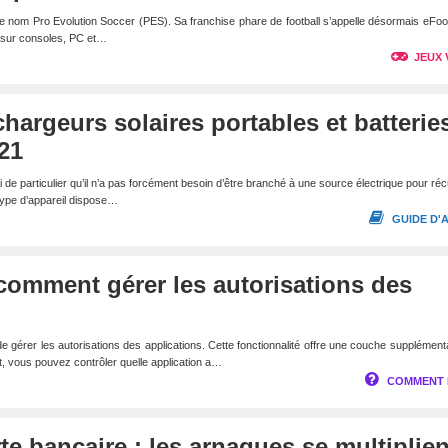
le nom Pro Evolution Soccer (PES). Sa franchise phare de football s’appelle désormais eFoot
ts sur consoles, PC et…
JEUX 
chargeurs solaires portables et batterie
21
 de particulier qu’il n’a pas forcément besoin d’être branché à une source électrique pour ré
type d’appareil dispose…
GUIDE D'
comment gérer les autorisations des
e gérer les autorisations des applications. Cette fonctionnalité offre une couche supplément
nt, vous pouvez contrôler quelle application a…
COMMENT 
te bancaire : les arnaques se multiplien