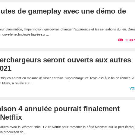
inutes de gameplay avec une démo de
r d’animation, Hypermotion, qui devrait changer l’apparence et les sensations du jeu. Dans
e nouvelle technologie basée sur…
JEUX 
perchargeurs seront ouverts aux autres
021
triques seront en mesure d’utiliser certains Superchargeurs Tesla d’ici à la fin de l’année 2
lon Musk, a révélé sur…
VO
saison 4 annulée pourrait finalement
Netflix
rlers avec la Warner Bros. TV et Netflix pour ramener la série Manifest sur le petit écran
r la production de…