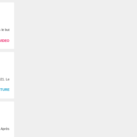
 le but
VIDEO
021. Le
ITURE
. Après