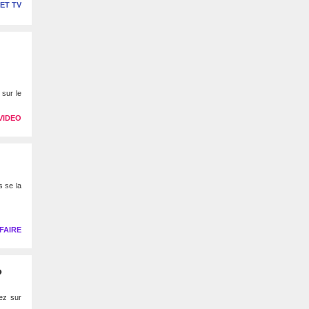
 ET TV
 sur le
VIDEO
 se la
FAIRE
?
ez sur