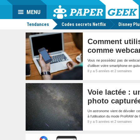
Da
Mo
Actu
MENU
geek
Tendances
Codes secrets Netflix
Disney Pl
Comment utili
comme webca
Vous ne possédez pas de webcam a
d’utiliser votre smartphone en gui
Il y a 5 années et 2 semaines
Voie lactée : 
photo capturé
Un astronome vient de dévoiler ce
à l’utilisation du mode ProRAW de 
Il y a 5 années et 2 semaines