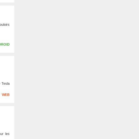
uloirs
DROID
e Tesla
WEB
ur les