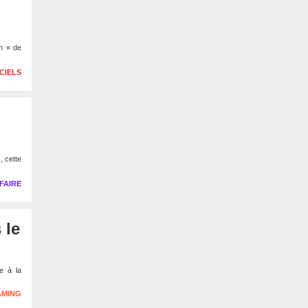
in « de
CIELS
, cette
FAIRE
 le
e à la
AMING