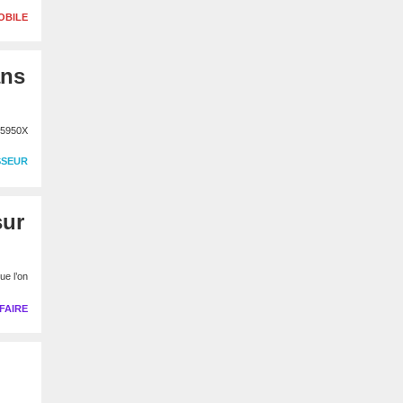
OBILE
ans
9 5950X
SSEUR
sur
ue l’on
FAIRE