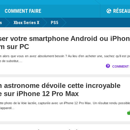
rk
Facebook
Twitter
Youtube
Notification
de
COMMENT FAIRE
RÉSEA
us
Xbox Series X
PS5
ser votre smartphone Android ou iPho
m sur PC
lors que vous en avez absolument besoin ? Au lieu d’en acheter une, sachez qu’il est po
se de substitut.…
COMMENT 
un astronome dévoile cette incroyable
e sur iPhone 12 Pro Max
tte photo de la Voie lactée, capturée avec un iPhone 12 Pro Max. Un résultat rendu possibl
l’appareil…