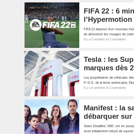
FIFA 22 : 6 m
l’Hypermotion
FIFA 22 dispose d’un nouveau moteu
de démontrer les rouages de cett
Il y a 5 années et 2 semaines
Tesla : les Su
marques dès 2
Les propriétaires de véhicules élec
P.-D.G. de la firme américaine, E
Il y a 5 années et 2 semaines
Manifest : la 
débarquer sur 
Selon Deadline, NBC est en pourpa
avoir initialement refusé de sauve