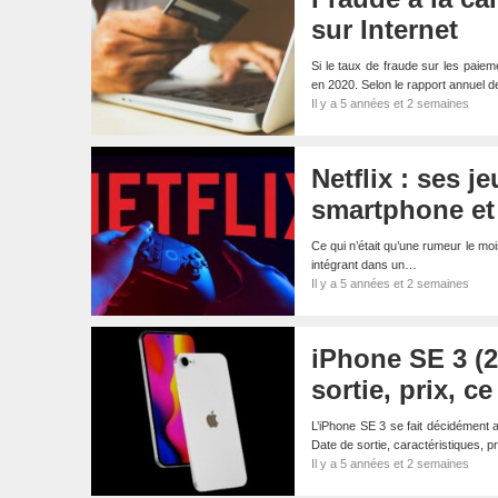
sur Internet
Si le taux de fraude sur les paie
en 2020. Selon le rapport annuel 
Il y a 5 années et 2 semaines
Netflix : ses 
smartphone et 
Ce qui n’était qu’une rumeur le mois
intégrant dans un…
Il y a 5 années et 2 semaines
iPhone SE 3 (2
sortie, prix, ce
L’iPhone SE 3 se fait décidément a
Date de sortie, caractéristiques, pr
Il y a 5 années et 2 semaines