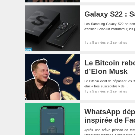
Galaxy S22 : S
Les Samsung Galaxy S22 ne sont 
d’affluer. Selon un informateur, l
Il y a 5 années et 2 semaines
Le Bitcoin reb
d’Elon Musk
Le Bitcoin vient de dépasser les 
était « très susceptible » de…
Il y a 5 années et 2 semaines
WhatsApp déplo
inspirée de F
Après une brève période de tes