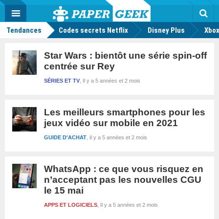
geek
Push
Dark
Facebook
Twitter
Youtube
Notification
MENU
Mode
Actu
geek
Rec
Tendances
Codes secrets Netflix
Disney Plus
Xbox
Star Wars : bientôt une série spin-off
centrée sur Rey
SÉRIES ET TV
Il y a 5 années et 2 mois
Les meilleurs smartphones pour les
jeux vidéo sur mobile en 2021
GUIDE D'ACHAT
Il y a 5 années et 2 mois
WhatsApp : ce que vous risquez en
n’acceptant pas les nouvelles CGU
le 15 mai
APPS ET LOGICIELS
Il y a 5 années et 2 mois