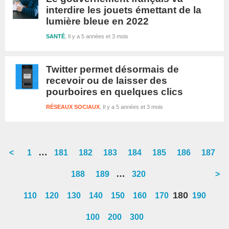
interdire les jouets émettant de la
lumière bleue en 2022
SANTÉ
Il y a 5 années et 3 mois
Twitter permet désormais de
recevoir ou de laisser des
pourboires en quelques clics
RÉSEAUX SOCIAUX
Il y a 5 années et 3 mois
Interim
…
<
Go
1
Go
181
Go
182
Go
183
Go
184
Go
185
Go
186
Go
187
pages
to
to
to
to
to
to
to
to
Interim
…
Go
188
Go
189
Go
320
>
omitted
page
page
page
page
page
page
page
page
pages
to
to
to
180
110
120
130
140
150
160
170
190
omitted
page
page
page
100
200
300