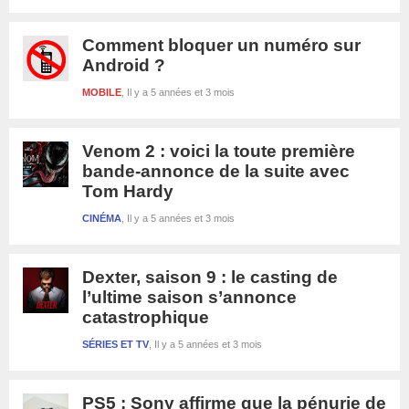
Comment bloquer un numéro sur
Android ?
MOBILE
Il y a 5 années et 3 mois
Venom 2 : voici la toute première
bande-annonce de la suite avec
Tom Hardy
CINÉMA
Il y a 5 années et 3 mois
Dexter, saison 9 : le casting de
l’ultime saison s’annonce
catastrophique
SÉRIES ET TV
Il y a 5 années et 3 mois
PS5 : Sony affirme que la pénurie de