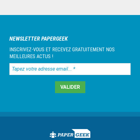
Barre
latérale
1
NEWSLETTER PAPERGEEK
INSCRIVEZ-VOUS ET RECEVEZ GRATUITEMENT NOS
MEILLEURES ACTUS !
Tapez
votre
adresse
email...
*