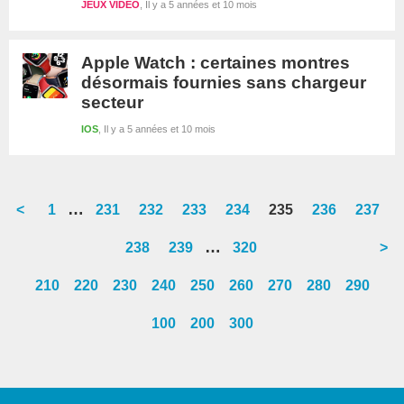
JEUX VIDEO
Il y a 5 années et 10 mois
Apple Watch : certaines montres
désormais fournies sans chargeur
secteur
IOS
Il y a 5 années et 10 mois
Interim
…
<
Go
1
Go
231
Go
232
Go
233
Go
234
Go
235
Go
236
Go
237
pages
to
to
to
to
to
to
to
to
Interim
…
Go
238
Go
239
Go
320
>
omitted
page
page
page
page
page
page
page
page
pages
to
to
to
210
220
230
240
250
260
270
280
290
omitted
page
page
page
100
200
300
Barre
latérale