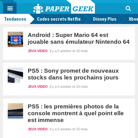
geek
Push
Dark
Facebook
Twitter
Youtube
Notification
MENU
Mode
Actu
geek
Rec
Tendances
Codes secrets Netflix
Disney Plus
Xbox
Android : Super Mario 64 est
jouable sans émulateur Nintendo 64
JEUX VIDEO
Il y a 5 années et 10 mois
PS5 : Sony promet de nouveaux
stocks dans les prochains jours
JEUX VIDEO
Il y a 5 années et 10 mois
PS5 : les premières photos de la
console montrent à quel point elle
est immense
JEUX VIDEO
Il y a 5 années et 10 mois