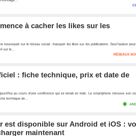
 personnage…
C
ence à cacher les likes sur les
ouveauté sur le réseau social : masquer les likes sur les publications. Seul l’auteur peut 
yé sur le…
RÉSEAUX SO
ciel : fiche technique, prix et date de
ujourd’hui au cours d’une conférence qui se tenait en Inde. Le smartphone retrouve son st
fiche technique de…
AN
r est disponible sur Android et iOS : v
charger maintenant