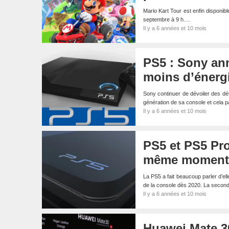
Mario Kart Tour est enfin disponib
septembre à 9 h.…
Il y a 6 années et 10 mois
PS5 : Sony an
moins d’énerg
Sony continuer de dévoiler des dét
génération de sa console et cela
Il y a 6 années et 10 mois
PS5 et PS5 Pro
même moment 
La PS5 a fait beaucoup parler d’el
de la console dès 2020. La seco
Il y a 6 années et 10 mois
Huawei Mate 30 