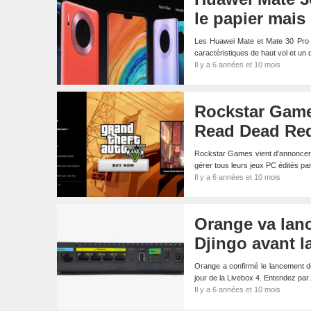
le papier mais
Les Huawei Mate et Mate 30 Pro o
caractéristiques de haut vol et un
Il y a 6 années et 10 mois
Rockstar Game
Read Dead Red
Rockstar Games vient d’annoncer 
gérer tous leurs jeux PC édités pa
Il y a 6 années et 10 mois
Orange va lanc
Djingo avant la
Orange a confirmé le lancement de
jour de la Livebox 4. Entendez pa
Il y a 6 années et 10 mois