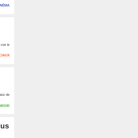
INÉMA
voir le
CIAUX
atut de
DROID
ous