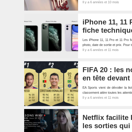
Il y a 6 années et 10 mois
iPhone 11, 11 P
fiche techniqu
Les iPhone 11, 11 Pro et 11 Pro M
photo, date de sortie et prix. Pour
Il y a 6 années et 11 mois
FIFA 20 : les 
en tête devant
EA Sports vient de dévoiler la 
classement attire toutes les atten
Il y a 6 années et 11 mois
Netflix facilit
les sorties qu