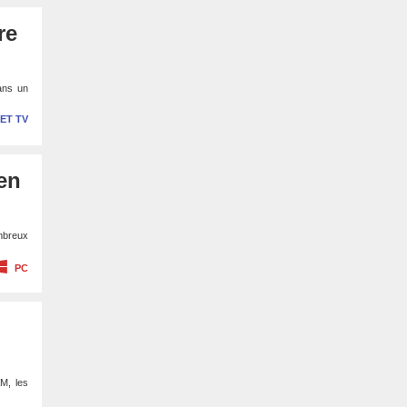
re
dans un
 ET TV
en
mbreux
PC
M, les