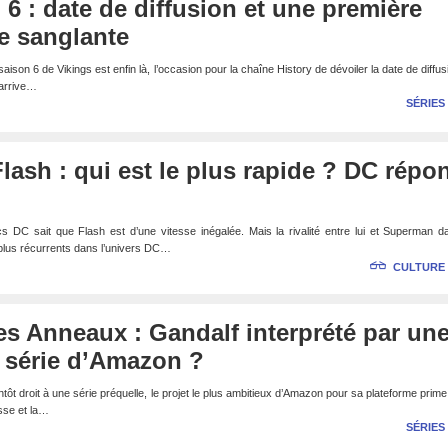
 6 : date de diffusion et une première
 sanglante
son 6 de Vikings est enfin là, l’occasion pour la chaîne History de dévoiler la date de diffus
 arrive…
SÉRIES
ash : qui est le plus rapide ? DC répo
s DC sait que Flash est d’une vitesse inégalée. Mais la rivalité entre lui et Superman 
 plus récurrents dans l’univers DC…
CULTURE
s Anneaux : Gandalf interprété par un
 série d’Amazon ?
ôt droit à une série préquelle, le projet le plus ambitieux d’Amazon pour sa plateforme prime
sse et la…
SÉRIES