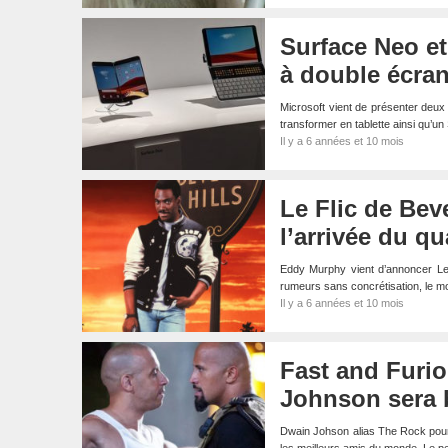
Surface Neo et
à double écra
Microsoft vient de présenter deu
transformer en tablette ainsi qu
Il y a 6 années et 10 mois
Le Flic de Bev
l’arrivée du qu
Eddy Murphy vient d’annoncer Le 
rumeurs sans concrétisation, le
Il y a 6 années et 10 mois
Fast and Furio
Johnson sera b
Dwain Johson alias The Rock pourra