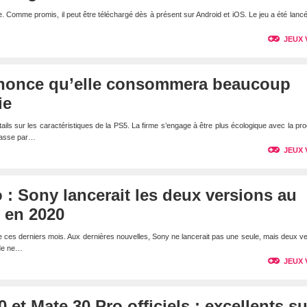
le. Comme promis, il peut être téléchargé dès à présent sur Android et iOS. Le jeu a été lanc
JEUX 
nonce qu’elle consommera beaucoup
ie
ails sur les caractéristiques de la PS5. La firme s’engage à être plus écologique avec la pr
 passe par…
JEUX 
 : Sony lancerait les deux versions au
en 2020
le ces derniers mois. Aux dernières nouvelles, Sony ne lancerait pas une seule, mais deux v
nde ne…
JEUX 
et Mate 30 Pro officiels : excellents su