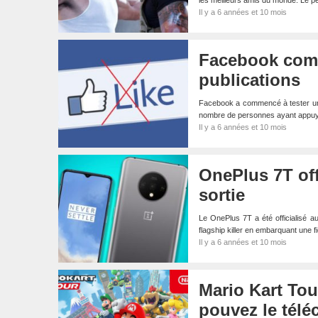
les meilleurs amis du monde. Le
Il y a 6 années et 10 mois
Facebook comm
publications
Facebook a commencé à tester une n
nombre de personnes ayant appu
Il y a 6 années et 10 mois
OnePlus 7T offi
sortie
Le OnePlus 7T a été officialisé a
flagship killer en embarquant une 
Il y a 6 années et 10 mois
Mario Kart Tou
pouvez le télé