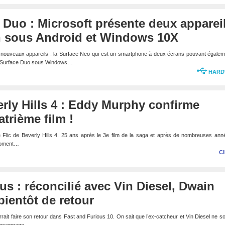
 Duo : Microsoft présente deux apparei
n sous Android et Windows 10X
x nouveaux appareils : la Surface Neo qui est un smartphone à deux écrans pouvant égale
’un Surface Duo sous Windows…
HARD
erly Hills 4 : Eddy Murphy confirme
atrième film !
Flic de Beverly Hills 4. 25 ans après le 3e film de la saga et après de nombreuses ann
 moment…
C
us : réconcilié avec Vin Diesel, Dwain
ientôt de retour
it faire son retour dans Fast and Furious 10. On sait que l’ex-catcheur et Vin Diesel ne s