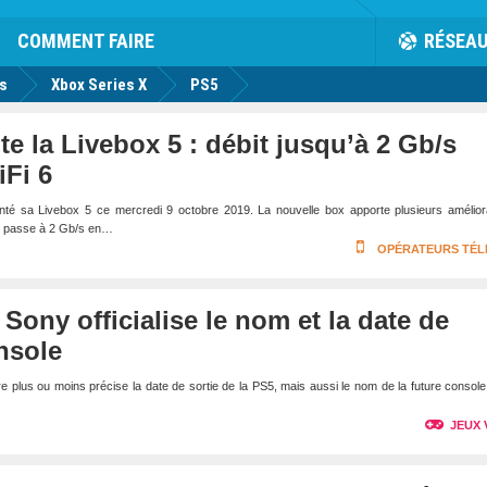
rk
Facebook
Twitter
Youtube
Notification
de
COMMENT FAIRE
RÉSEA
us
Xbox Series X
PS5
e la Livebox 5 : débit jusqu’à 2 Gb/s
Fi 6
é sa Livebox 5 ce mercredi 9 octobre 2019. La nouvelle box apporte plusieurs améliora
le passe à 2 Gb/s en…
OPÉRATEURS TÉ
 Sony officialise le nom et la date de
onsole
e plus ou moins précise la date de sortie de la PS5, mais aussi le nom de la future consol
JEUX 