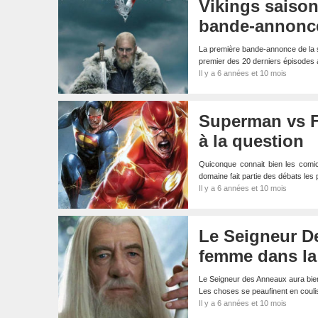
Vikings saison
bande-annonce
La première bande-annonce de la sai
premier des 20 derniers épisodes
Il y a 6 années et 10 mois
Superman vs Fl
à la question
Quiconque connait bien les comic
domaine fait partie des débats les
Il y a 6 années et 10 mois
Le Seigneur De
femme dans la
Le Seigneur des Anneaux aura bient
Les choses se peaufinent en couli
Il y a 6 années et 10 mois