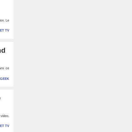
ion. Le
 ET TV
nd
dans ce
 GEEK
e
 video.
 ET TV