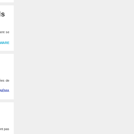
ls
ment se
WARE
ées de
INÉMA
ont pas