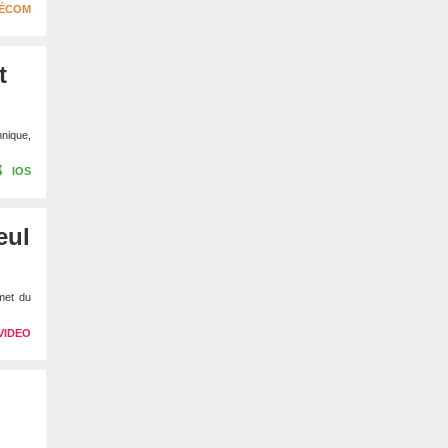
LÉCOM
t
hnique,
IOS
eul
met du
VIDEO