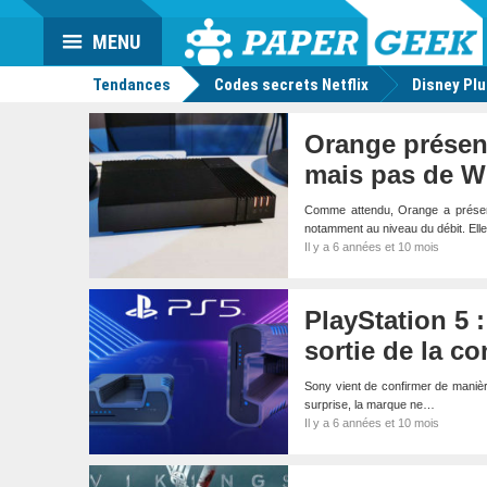
Da
Mo
Actu
MENU
geek
Tendances
Codes secrets Netflix
Disney Pl
Orange présent
mais pas de Wi
Comme attendu, Orange a présent
notamment au niveau du débit. El
Il y a 6 années et 10 mois
PlayStation 5 :
sortie de la c
Sony vient de confirmer de manièr
surprise, la marque ne…
Il y a 6 années et 10 mois