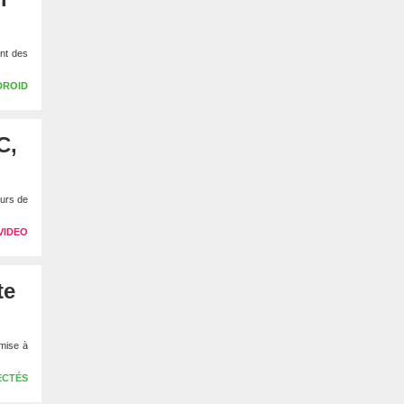
nt des
DROID
C,
urs de
VIDEO
te
 mise à
ECTÉS