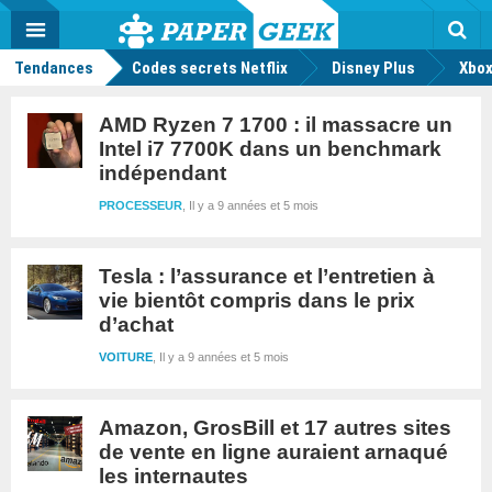
geek
Push
Dark
Facebook
Twitter
Youtube
Notification
MENU
Mode
Actu
geek
Rec
Tendances
Codes secrets Netflix
Disney Plus
Xbox
AMD Ryzen 7 1700 : il massacre un
Intel i7 7700K dans un benchmark
indépendant
PROCESSEUR
Il y a 9 années et 5 mois
Tesla : l’assurance et l’entretien à
vie bientôt compris dans le prix
d’achat
VOITURE
Il y a 9 années et 5 mois
Amazon, GrosBill et 17 autres sites
de vente en ligne auraient arnaqué
les internautes