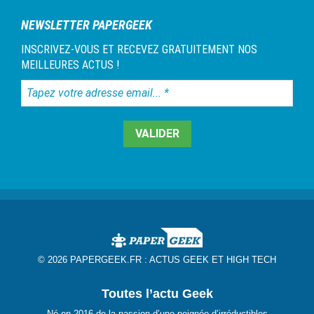
NEWSLETTER PAPERGEEK
INSCRIVEZ-VOUS ET RECEVEZ GRATUITEMENT NOS
MEILLEURES ACTUS !
Tapez
votre
adresse
email...
*
© 2026 PAPERGEEK.FR :
ACTUS GEEK ET HIGH TECH
Toutes l’actu Geek
Né en 2016 de la passion d’une poignée d’irréductibles