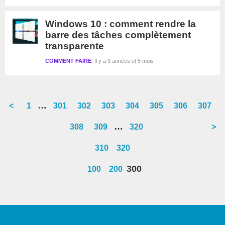
Windows 10 : comment rendre la
barre des tâches complètement
transparente
COMMENT FAIRE
Il y a 9 années et 5 mois
Interim
…
<
Go
1
Go
301
Go
302
Go
303
Go
304
Go
305
Go
306
Go
307
pages
to
to
to
to
to
to
to
to
Interim
…
Go
308
Go
309
Go
320
>
omitted
page
page
page
page
page
page
page
page
pages
to
to
to
310
320
omitted
page
page
page
300
100
200
Barre
latérale
1