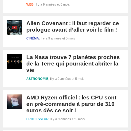
WEB
Il y a 9 années et 5 mois
Alien Covenant : il faut regarder ce
prologue avant d’aller voir le film !
CINÉMA
Il y a 9 années et 5 mois
La Nasa trouve 7 planètes proches
de la Terre qui pourraient abriter la
vie
ASTRONOMIE
Il y a 9 années et 5 mois
AMD Ryzen officiel : les CPU sont
en pré-commande à partir de 310
euros dès ce soir !
PROCESSEUR
Il y a 9 années et 5 mois