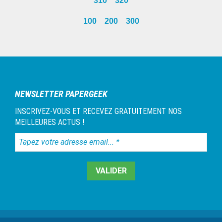
310
320
omitted
page
page
page
100
200
300
Barre
latérale
1
NEWSLETTER PAPERGEEK
INSCRIVEZ-VOUS ET RECEVEZ GRATUITEMENT NOS
MEILLEURES ACTUS !
Tapez
votre
adresse
email...
*