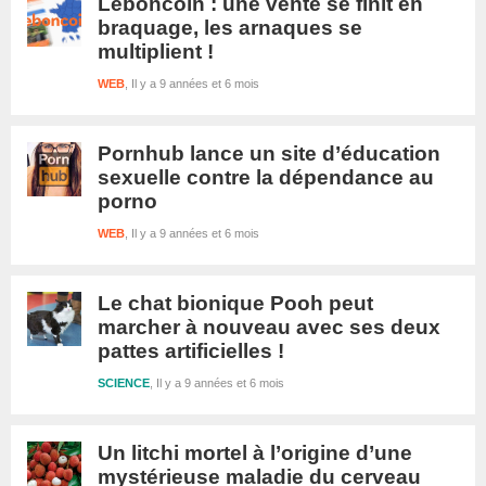
Leboncoin : une vente se finit en
braquage, les arnaques se
multiplient !
WEB
Il y a 9 années et 6 mois
Pornhub lance un site d’éducation
sexuelle contre la dépendance au
porno
WEB
Il y a 9 années et 6 mois
Le chat bionique Pooh peut
marcher à nouveau avec ses deux
pattes artificielles !
SCIENCE
Il y a 9 années et 6 mois
Un litchi mortel à l’origine d’une
mystérieuse maladie du cerveau