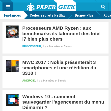
geek
Push
Dark
Facebook
Twitter
Youtube
Notification
MENU
Mode
Actu
geek
Rec
Tendances
Codes secrets Netflix
Disney Plus
Xbox
Processeurs AMD Ryzen : aux
benchmarks ils talonnent des Intel
i7 bien plus chers
PROCESSEUR
Il y a 9 années et 5 mois
MWC 2017 : Nokia présenterait 3
smartphones et une réédition du
3310 !
ANDROID
Il y a 9 années et 5 mois
Windows 10 : comment
sauvegarder l’agencement du menu
Démarrer ?