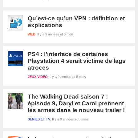
Qu’est-ce qu’un VPN : définition et
explications
WEB
Il y a 9 années et 6 mois
PS4 : l’interface de certaines
Playstation 4 serait victime de lags
atroces
JEUX VIDEO
Il y a 9 années et 6 mois
The Walking Dead saison 7 :
épisode 9, Daryl et Carol prennent
les armes dans le nouveau trailer !
SÉRIES ET TV
Il y a 9 années et 6 mois