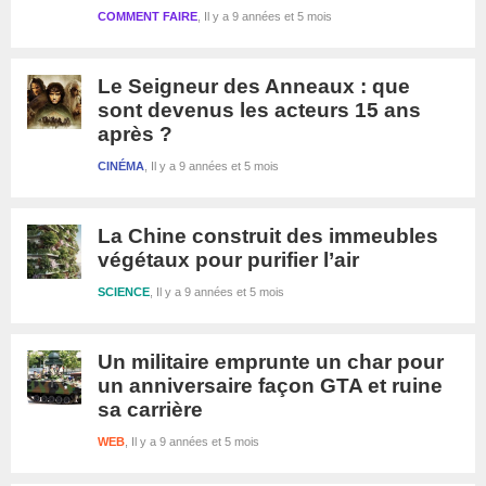
COMMENT FAIRE
Il y a 9 années et 5 mois
Le Seigneur des Anneaux : que
sont devenus les acteurs 15 ans
après ?
CINÉMA
Il y a 9 années et 5 mois
La Chine construit des immeubles
végétaux pour purifier l’air
SCIENCE
Il y a 9 années et 5 mois
Un militaire emprunte un char pour
un anniversaire façon GTA et ruine
sa carrière
WEB
Il y a 9 années et 5 mois