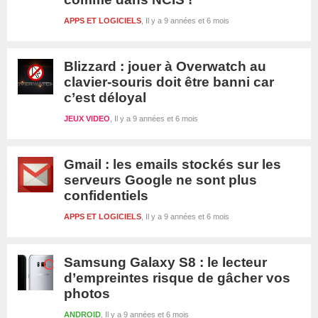
APPS ET LOGICIELS
Il y a 9 années et 6 mois
Blizzard : jouer à Overwatch au
clavier-souris doit être banni car
c’est déloyal
JEUX VIDEO
Il y a 9 années et 6 mois
Gmail : les emails stockés sur les
serveurs Google ne sont plus
confidentiels
APPS ET LOGICIELS
Il y a 9 années et 6 mois
Samsung Galaxy S8 : le lecteur
d’empreintes risque de gâcher vos
photos
ANDROID
Il y a 9 années et 6 mois