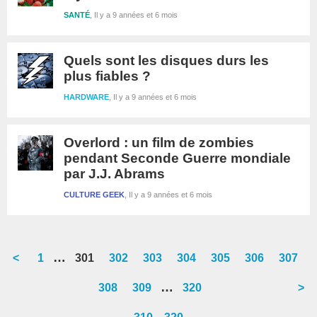
SANTÉ
Il y a 9 années et 6 mois
Quels sont les disques durs les
plus fiables ?
HARDWARE
Il y a 9 années et 6 mois
Overlord : un film de zombies
pendant Seconde Guerre mondiale
par J.J. Abrams
CULTURE GEEK
Il y a 9 années et 6 mois
Interim
…
<
Go
1
Go
301
Go
302
Go
303
Go
304
Go
305
Go
306
Go
307
pages
to
to
to
to
to
to
to
to
Interim
…
Go
308
Go
309
Go
320
>
omitted
page
page
page
page
page
page
page
page
pages
to
to
to