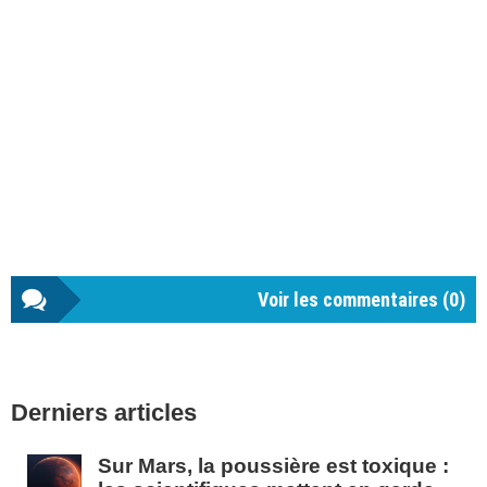
Voir les commentaires (
0
)
Barre
Derniers articles
latérale
1
Sur Mars, la poussière est toxique :