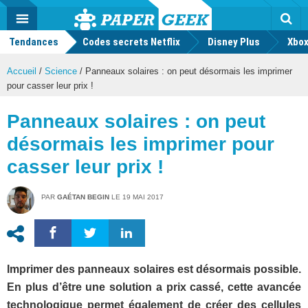
geek
Push
Dark
Facebook
Twitter
Youtube
Notification
MENU
Mode
Actu
geek
Tendances
Codes secrets Netflix
Disney Plus
Rec
Xbox
Accueil
/
Science
/
Panneaux solaires : on peut désormais les imprimer
pour casser leur prix !
Panneaux solaires : on peut
désormais les imprimer pour
casser leur prix !
PAR
GAÉTAN BEGIN
LE
19 MAI 2017
Imprimer des panneaux solaires est désormais possible.
En plus d’être une solution a prix cassé, cette avancée
technologique permet également de créer des cellules