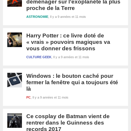
déménager sur l’exoplanète la plus
proche de la Terre
ASTRONOMIE
Il y a 9 années et 11 mois
Harry Potter : ce livre doté de
« vrais » pouvoirs magiques va
vous donner des frissons
CULTURE GEEK
Il y a 9 années et 11 mois
Windows : le bouton caché pour
fermer la fenêtre qui a toujours été
là
PC
Il y a 9 années et 11 mois
Ce cosplay de Batman vient de
rentrer dans le Guinness des
records 2017