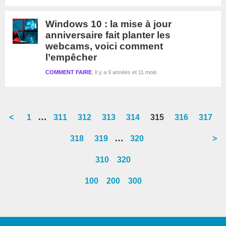
Windows 10 : la mise à jour
anniversaire fait planter les
webcams, voici comment
l’empêcher
COMMENT FAIRE
Il y a 9 années et 11 mois
Interim
…
<
Go
1
Go
311
Go
312
Go
313
Go
314
Go
315
Go
316
Go
317
pages
to
to
to
to
to
to
to
to
Interim
…
Go
318
Go
319
Go
320
>
omitted
page
page
page
page
page
page
page
page
pages
to
to
to
310
320
omitted
page
page
page
100
200
300
Barre
latérale