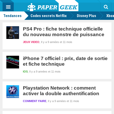
geek
Push
Dark
Facebook
Twitter
Youtube
Notification
MENU
Mode
Actu
geek
Rec
Tendances
Codes secrets Netflix
Disney Plus
Xbox
PS4 Pro : fiche technique officielle
du nouveau monstre de puissance
JEUX VIDEO
Il y a 9 années et 11 mois
iPhone 7 officiel : prix, date de sortie
et fiche technique
IOS
Il y a 9 années et 11 mois
Playstation Network : comment
activer la double authentification
COMMENT FAIRE
Il y a 9 années et 11 mois