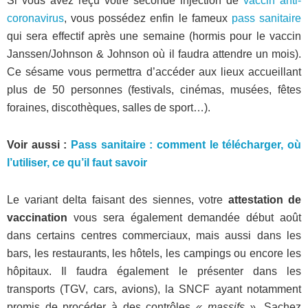
Si vous avez reçu votre seconde injection de
vaccin anti-
coronavirus
, vous possédez enfin le fameux
pass sanitaire
qui sera effectif après une semaine (hormis pour le vaccin
Janssen/Johnson & Johnson où il faudra attendre un mois).
Ce sésame vous permettra d’accéder aux lieux accueillant
plus de 50 personnes (festivals, cinémas, musées, fêtes
foraines, discothèques, salles de sport…).
Voir aussi :
Pass sanitaire : comment le télécharger, où
l’utiliser, ce qu’il faut savoir
Le variant delta faisant des siennes, votre
attestation de
vaccination
vous sera également demandée début août
dans certains centres commerciaux, mais aussi dans les
bars, les restaurants, les hôtels, les campings ou encore les
hôpitaux. Il faudra également le présenter dans les
transports (TGV, cars, avions), la SNCF ayant notamment
promis de procéder à des contrôles
« massifs »
. Sachez