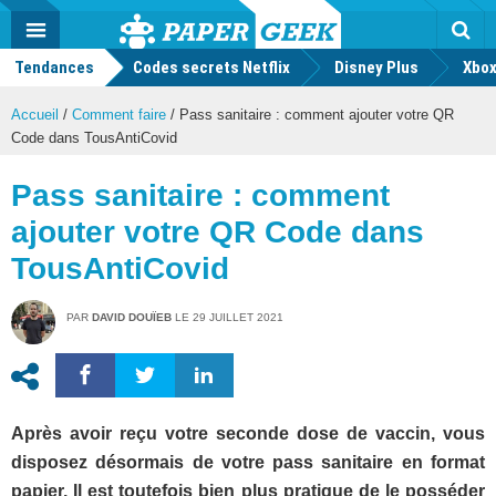
geek
Push
Dark
Facebook
Twitter
Youtube
Notification
MENU
Mode
Actu
geek
Tendances
Codes secrets Netflix
Disney Plus
Rec
Xbox
Accueil
/
Comment faire
/
Pass sanitaire : comment ajouter votre QR
Code dans TousAntiCovid
Pass sanitaire : comment
ajouter votre QR Code dans
TousAntiCovid
PAR
DAVID DOUÏEB
LE
29 JUILLET 2021
Après avoir reçu votre seconde dose de vaccin, vous
disposez désormais de votre pass sanitaire en format
papier. Il est toutefois bien plus pratique de le posséder