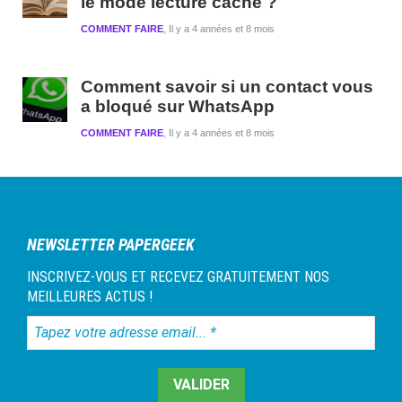
le mode lecture caché ?
COMMENT FAIRE
Il y a 4 années et 8 mois
Comment savoir si un contact vous
a bloqué sur WhatsApp
COMMENT FAIRE
Il y a 4 années et 8 mois
NEWSLETTER PAPERGEEK
INSCRIVEZ-VOUS ET RECEVEZ GRATUITEMENT NOS
MEILLEURES ACTUS !
Tapez
votre
adresse
email...