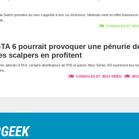
la Switch première du nom s’apprête à tirer sa révérence. Nintendo vient en effet d’annoncer l
ble…
CONSOLES ET JEU
GTA 6 pourrait provoquer une pénurie d
es scalpers en profitent
très attendu GTA 6, certains distributeurs de PS5 et autres Xbox Series X/S expriment leur in
titre…
CONSOLES ET JEUX VIDÉO
,
JEU
RGEEK