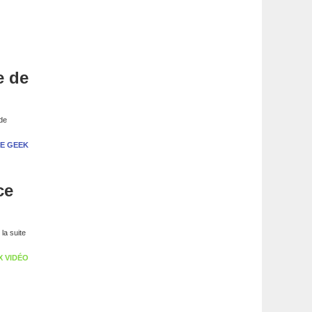
e de
 de
E GEEK
ce
la suite
X VIDÉO