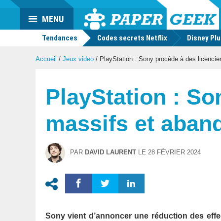
Actu
MENU
geek
Tendances
Codes secrets Netflix
Disney Pl
Accueil
/
Jeux video
/
PlayStation : Sony procède à des licencie
PlayStation : So
massifs et aban
PAR
DAVID LAURENT
LE
28 FÉVRIER 2024
Sony vient d’annoncer une réduction des effe