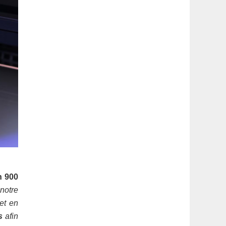
n 900
notre
 et en
s
afin