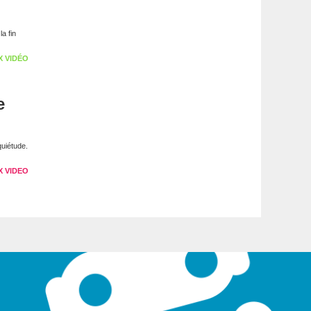
a fin
X VIDÉO
e
quiétude.
X VIDEO