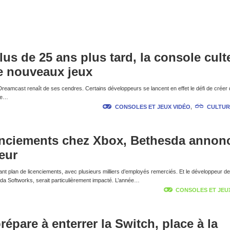
lus de 25 ans plus tard, la console cult
e nouveaux jeux
a Dreamcast renaît de ses cendres. Certains développeurs se lancent en effet le défi de créer
 de…
CONSOLES ET JEUX VIDÉO
,
CULTUR
cenciements chez Xbox, Bethesda annon
eur
nt plan de licenciements, avec plusieurs milliers d’employés remerciés. Et le développeur de 
sda Softworks, serait particulièrement impacté. L’année…
CONSOLES ET JEU
épare à enterrer la Switch, place à la