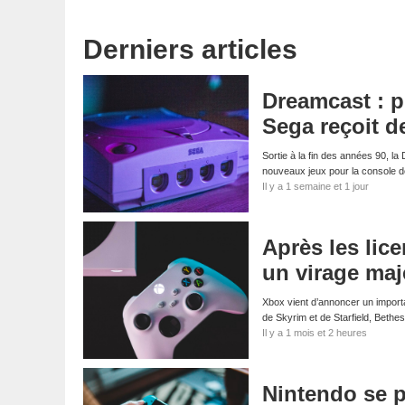
Derniers articles
Dreamcast : p
Sega reçoit d
Sortie à la fin des années 90, l
nouveaux jeux pour la console
Il y a 1 semaine et 1 jour
Après les li
un virage maj
Xbox vient d’annoncer un importa
de Skyrim et de Starfield, Bethe
Il y a 1 mois et 2 heures
Nintendo se pr