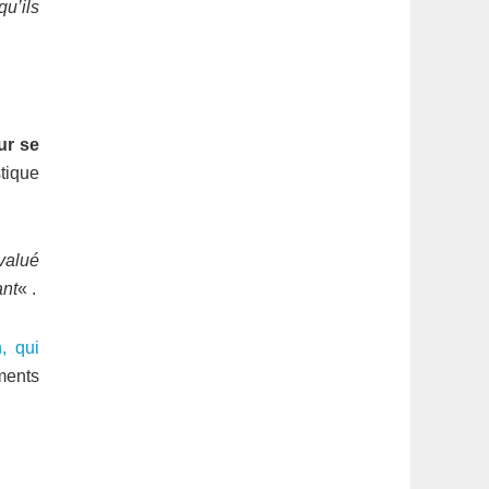
qu’ils
ur se
stique
valué
ant
« .
, qui
ments