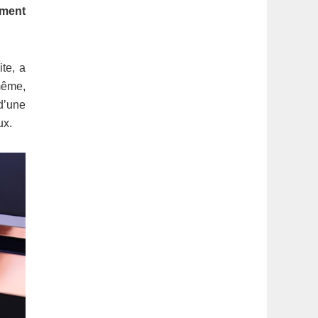
latérale
ement
1
te, a
même,
d’une
ux.