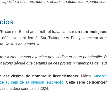
 capacité à offrir aux joueurs et aux créateurs les expériences 
udios
R comme Blood and Truth et travaillait sur
un titre multijoue
a définitivement fermé. Sur Twitter, Izzy Foley, directeur arti
ire. Je suis en larmes
. »
re : «
Nous avons examiné nos studios et notre portefeuille, é
t avons décidé que certains de ces projets n’iraient pas de l’av
ue est victime de nombreux licenciements
. Même
Amazon
ge au sein de sa division jeux vidéo
. Cette série de licencie
ustrie a déjà connus en 2024.