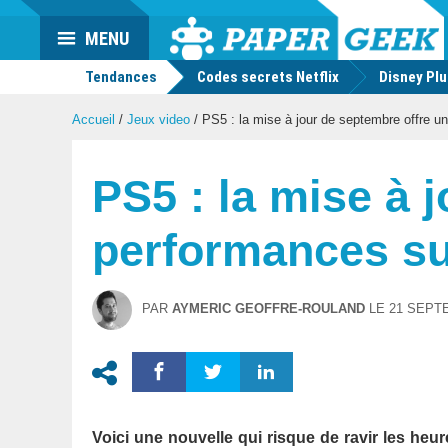
Actu
MENU
geek
Tendances
Codes secrets Netflix
Disney Pl
Accueil
/
Jeux video
/
PS5 : la mise à jour de septembre offre un
PS5 : la mise à 
performances su
PAR
AYMERIC GEOFFRE-ROULAND
LE
21 SEPT
Voici une nouvelle qui risque de ravir les heur