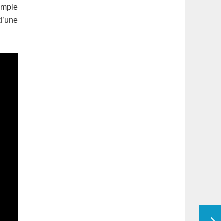
emple
d’une