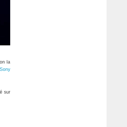
on la
 Sony
é sur