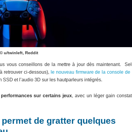
© u/twinleft, Reddit
us vous conseillons de la mettre à jour dès maintenant. Sel
à retrouver ci-dessous),
le nouveau firmware de la console de
n SSD et l’audio 3D sur les hautparleurs intégrés.
 performances sur certains jeux
, avec un léger gain constat
i permet de gratter quelques
eu