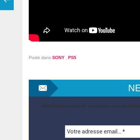
Posté dans
SONY
,
PS5
N
Abonnez-vous et recevez nos dernièr
Votre
adresse