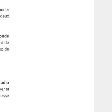
onner
 deux
conde
nt de
oup de
audio
er et
tesse